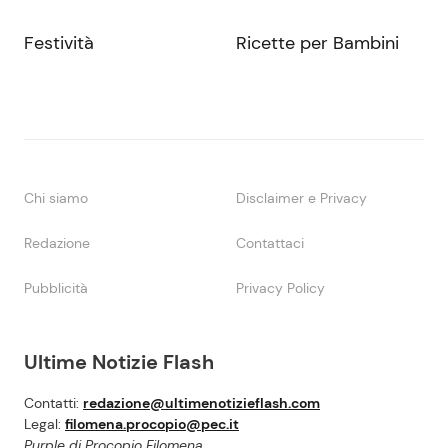
Festività
Ricette per Bambini
Chi siamo
Disclaimer e Privacy
Redazione
Contattaci
Pubblicità
Privacy Policy
Ultime Notizie Flash
Contatti:
redazione@ultimenotizieflash.com
Legal:
filomena.procopio@pec.it
Purple di Procopio Filomena