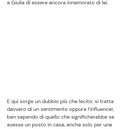
a Giulia di essere ancora innamorato di lei.
Seguici
Info
Chi siamo
Disclaimer e Privacy
Redazione
Contattaci
E qui sorge un dubbio più che lecito: si tratta
Pubblicità
davvero di un sentimento oppure l’influencer,
ben sapendo di quello che significherebbe se
Privacy Policy
avesse un posto in casa, anche solo per una