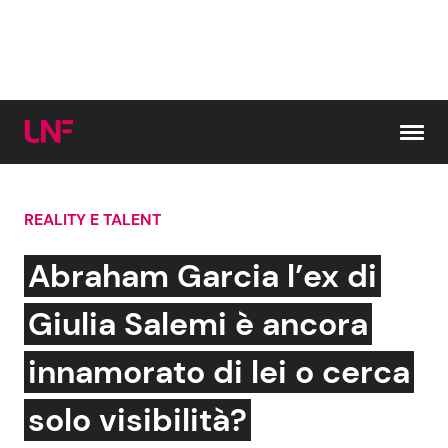
Vai al contenuto
REALITY E TALENT
Cerca:
Abraham Garcia l’ex di
News e Cronaca
Gossip e TV
Giulia Salemi è ancora
Attualità Italiana
Bellezze VIP
innamorato di lei o cerca
Dal Mondo
Coppie VIP
solo visibilità?