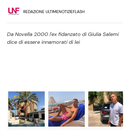
Economia
Fiction e Serie TV
REDAZIONE ULTIMENOTIZIEFLASH
Persone Scomparse
Programmi TV
Da Novella 2000 l'ex fidanzato di Giulia Salemi
Politica
Reality e Talent
dice di essere innamorati di lei
Soap Opera
ShowBiz
Social News
News Cinema
News dal mondo
News Musica
News Spettacolo