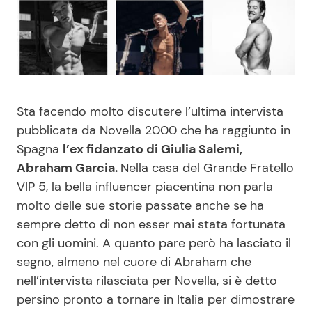
Benessere
Cucina e Ricette
Casa
Consigli di Cucina
Moda e Style
Dolci
Sta facendo molto discutere l’ultima intervista
pubblicata da Novella 2000 che ha raggiunto in
Mondo Mamma
Le Ricette in TV
Spagna
l’ex fidanzato di Giulia Salemi,
Abraham Garcia.
Nella casa del Grande Fratello
News benessere
Primi Piatti
VIP 5, la bella influencer piacentina non parla
molto delle sue storie passate anche se ha
Salute
Ricette Facili e Veloci
sempre detto di non esser mai stata fortunata
con gli uomini. A quanto pare però ha lasciato il
Viaggi e Turismo
Ricette Feste
segno, almeno nel cuore di Abraham che
nell’intervista rilasciata per Novella, si è detto
Festività
Ricette per Bambini
persino pronto a tornare in Italia per dimostrare