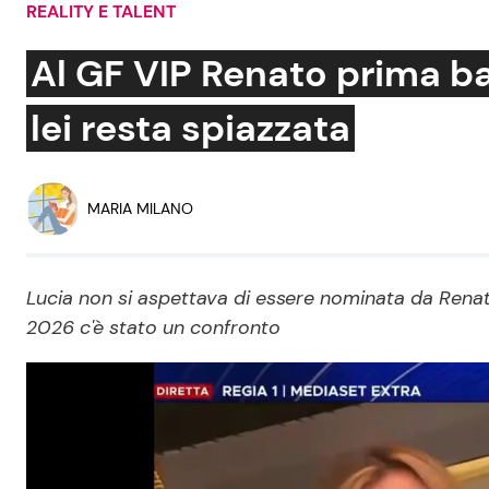
REALITY E TALENT
Soap Opera
Al GF VIP Renato prima ba
lei resta spiazzata
Social News
Benessere
News dal mondo
Casa
MARIA MILANO
Moda e Style
Mondo Mamma
Lucia non si aspettava di essere nominata da Renat
2026 c'è stato un confronto
News benessere
Salute
Viaggi e Turismo
Festività