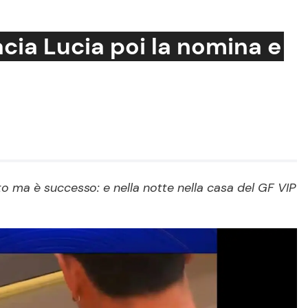
cia Lucia poi la nomina e
Cucina e Ricette
Consigli di Cucina
Dolci
Le Ricette in TV
o ma è successo: e nella notte nella casa del GF VIP
Primi Piatti
Ricette Facili e Veloci
Ricette Feste
Ricette per Bambini