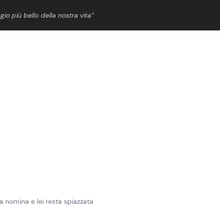
gio più bello della nostra vita”
ShowBiz
News Cinema
News Musica
News Spettacolo
a nomina e lei resta spiazzata