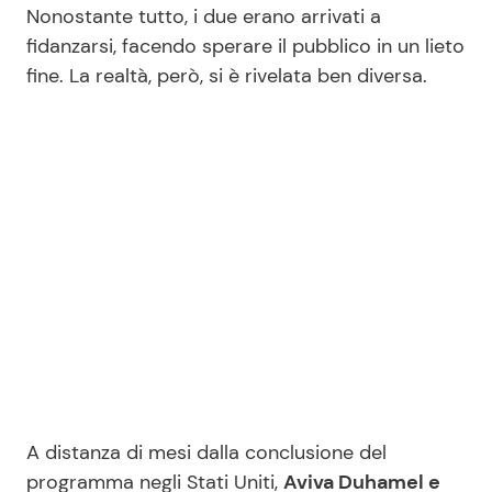
Nonostante tutto, i due erano arrivati a
fidanzarsi, facendo sperare il pubblico in un lieto
fine. La realtà, però, si è rivelata ben diversa.
Seguici
Info
Chi siamo
Disclaimer e Privacy
Redazione
Contattaci
Pubblicità
Privacy Policy
A distanza di mesi dalla conclusione del
programma negli Stati Uniti,
Aviva Duhamel e