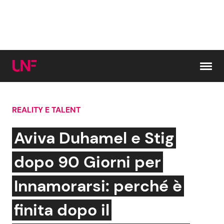
Vai al contenuto
REALITY E TALENT
Cerca:
Aviva Duhamel e Stig
News e Cronaca
Gossip e TV
dopo 90 Giorni per
Attualità Italiana
Bellezze VIP
Innamorarsi: perché è
Dal Mondo
Coppie VIP
finita dopo il