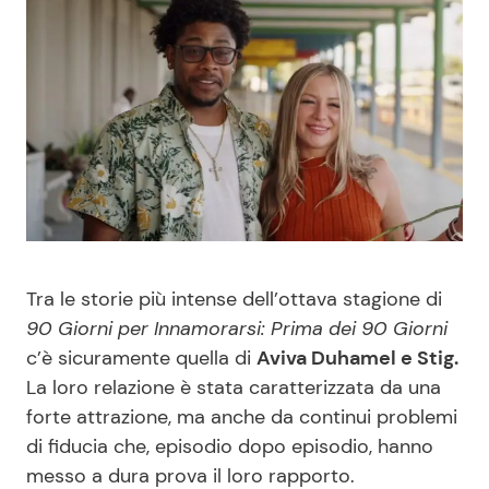
Benessere
Cucina e Ricette
Casa
Consigli di Cucina
Moda e Style
Dolci
Mondo Mamma
Le Ricette in TV
News benessere
Primi Piatti
Tra le storie più intense dell’ottava stagione di
90 Giorni per Innamorarsi: Prima dei 90 Giorni
Salute
Ricette Facili e Veloci
c’è sicuramente quella di
Aviva Duhamel e Stig.
La loro relazione è stata caratterizzata da una
Viaggi e Turismo
Ricette Feste
forte attrazione, ma anche da continui problemi
di fiducia che, episodio dopo episodio, hanno
Festività
Ricette per Bambini
messo a dura prova il loro rapporto.