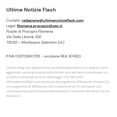
Ultime Notizie Flash
Contatti:
redazione@ultimenotizieflash.com
Legal:
filomena.procopio@pec.it
Purple di Procopio Filomena
Via Della Libertà, 106
73030 - Montesano Salentino (LE)
P.IVA 03370960795 - iscrizione REA 307423
Questo blog non rappresenta una testata giornalistica in quanto viene
aggiornato senza alcuna periodicità. Non puó pertanto considerarsi un
prodotto editoriale ai sensi della legge n.62 del 2001.
UltimeNotizieFlash.com partecipa al programma Affiliazione Amazon EU,
un programma di affiliazione che consente ai siti di percepire una
commissione pubblicitaria pubblicizzando e fornendo link diretti al sito
Amazon.it.