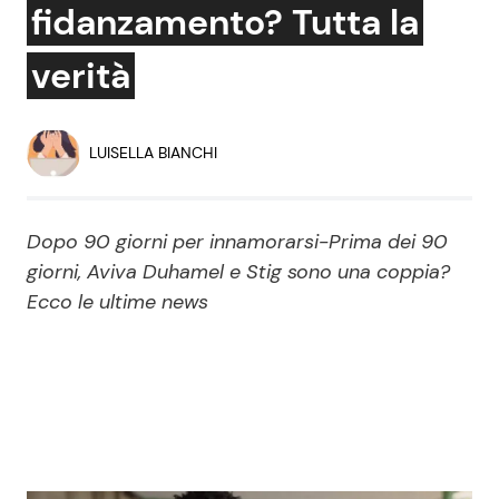
fidanzamento? Tutta la
Economia
Fiction e Serie TV
verità
Persone Scomparse
Programmi TV
Politica
Reality e Talent
LUISELLA BIANCHI
Soap Opera
Dopo 90 giorni per innamorarsi-Prima dei 90
giorni, Aviva Duhamel e Stig sono una coppia?
ShowBiz
Social News
Ecco le ultime news
News Cinema
News dal mondo
News Musica
News Spettacolo