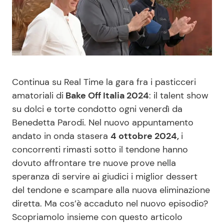
Benessere
Cucina e Ricette
Casa
Consigli di Cucina
Moda e Style
Dolci
Continua su Real Time la gara fra i pasticceri
amatoriali di
Bake Off Italia 2024
: il talent show
Mondo Mamma
Le Ricette in TV
su dolci e torte condotto ogni venerdì da
Benedetta Parodi. Nel nuovo appuntamento
News benessere
Primi Piatti
andato in onda stasera
4 ottobre 2024,
i
concorrenti rimasti sotto il tendone hanno
Salute
Ricette Facili e Veloci
dovuto affrontare tre nuove prove nella
speranza di servire ai giudici i miglior dessert
Viaggi e Turismo
Ricette Feste
del tendone e scampare alla nuova eliminazione
diretta. Ma cos’è accaduto nel nuovo episodio?
Festività
Ricette per Bambini
Scopriamolo insieme con questo articolo