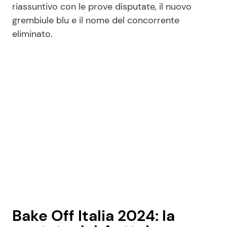
riassuntivo con le prove disputate, il nuovo
grembiule blu e il nome del concorrente
eliminato.
Seguici
Info
Chi siamo
Disclaimer e Privacy
Redazione
Contattaci
Pubblicità
Privacy Policy
Bake Off Italia 2024: la