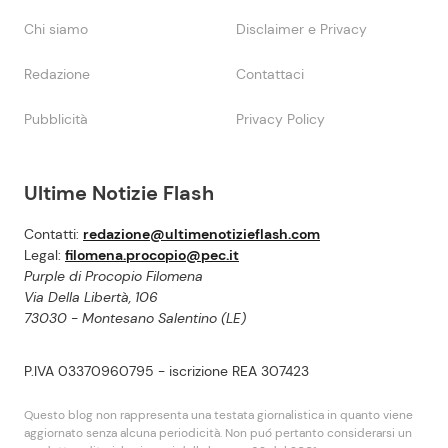
Chi siamo
Disclaimer e Privacy
Redazione
Contattaci
Pubblicità
Privacy Policy
Ultime Notizie Flash
Contatti:
redazione@ultimenotizieflash.com
Legal:
filomena.procopio@pec.it
Purple di Procopio Filomena
Via Della Libertà, 106
73030 - Montesano Salentino (LE)
P.IVA 03370960795 - iscrizione REA 307423
Questo blog non rappresenta una testata giornalistica in quanto viene
aggiornato senza alcuna periodicità. Non puó pertanto considerarsi un