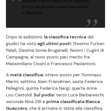
Ballando con le Stelle 2024: Barbara
D’Urso ha lanciato nuove frecciatine
a Mediaset
Dopo le esibizioni,
la classifica tecnica
dei
giudici ha visto
agli ultimi posti:
13esimo Furkan
Palali, 12esima Sonia Bruganelli, 11esimi i Cugini di
Campagna, al nono posto pari merito fra
Massimiliano Ossini e Francesco Paolantoni.
A
metà classifica:
ottavo posto per Tommaso
Marini, settimo Alain Friendman, sesta Federica
Pellegrini, quinta Federica Nargi, quarta Anna
Lou Castoldi.
Sul podio:
terzo Luca Barbareschi,
seconda Nina Zilli e
prima classificata Bianca
Guaccero
, che è arrivata in testa alla classifica