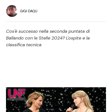
Economia
Fiction e Serie TV
GIGI DAQU
Persone Scomparse
Programmi TV
Cos'è successo nella seconda puntata di
Politica
Reality e Talent
Ballando con le Stelle 2024? L'ospite e la
classifica tecnica
Soap Opera
ShowBiz
Social News
News Cinema
News dal mondo
News Musica
News Spettacolo