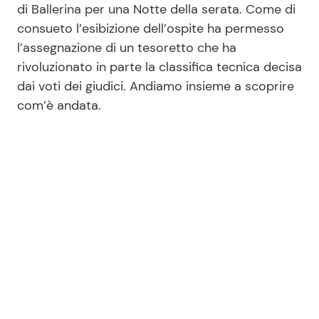
di Ballerina per una Notte della serata. Come di
consueto l’esibizione dell’ospite ha permesso
l’assegnazione di un tesoretto che ha
Seguici
rivoluzionato in parte la classifica tecnica decisa
dai voti dei giudici. Andiamo insieme a scoprire
com’è andata.
Info
Chi siamo
Disclaimer e Privacy
Redazione
Contattaci
Pubblicità
Privacy Policy