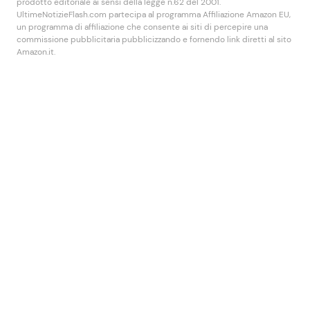
prodotto editoriale ai sensi della legge n.62 del 2001.
UltimeNotizieFlash.com partecipa al programma Affiliazione Amazon EU,
un programma di affiliazione che consente ai siti di percepire una
commissione pubblicitaria pubblicizzando e fornendo link diretti al sito
Amazon.it.