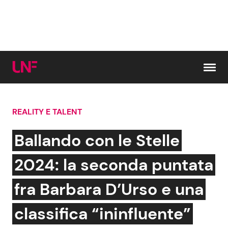
Vai al contenuto
REALITY E TALENT
Cerca:
Ballando con le Stelle
News e Cronaca
Gossip e TV
2024: la seconda puntata
Attualità Italiana
Bellezze VIP
fra Barbara D’Urso e una
Dal Mondo
Coppie VIP
classifica “ininfluente”