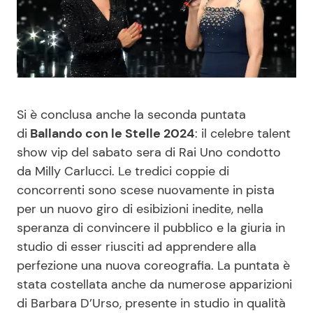
Benessere
Cucina e Ricette
Casa
Consigli di Cucina
Moda e Style
Dolci
Si è conclusa anche la seconda puntata
di
Ballando con le Stelle 2024
: il celebre talent
Mondo Mamma
Le Ricette in TV
show vip del sabato sera di Rai Uno condotto
da Milly Carlucci. Le tredici coppie di
News benessere
Primi Piatti
concorrenti sono scese nuovamente in pista
per un nuovo giro di esibizioni inedite, nella
Salute
Ricette Facili e Veloci
speranza di convincere il pubblico e la giuria in
studio di esser riusciti ad apprendere alla
Viaggi e Turismo
Ricette Feste
perfezione una nuova coreografia. La puntata è
stata costellata anche da numerose apparizioni
Festività
Ricette per Bambini
di Barbara D’Urso, presente in studio in qualità