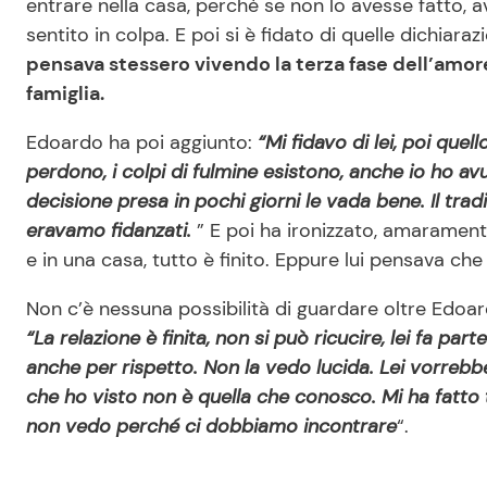
entrare nella casa, perchè se non lo avesse fatto, 
sentito in colpa. E poi si è fidato di quelle dichiara
pensava stessero vivendo la terza fase dell’amore,
famiglia.
Edoardo ha poi aggiunto:
“Mi fidavo di lei, poi que
perdono, i colpi di fulmine esistono, anche io ho av
decisione presa in pochi giorni le vada bene. Il tr
eravamo fidanzati.
” E poi ha ironizzato, amarament
e in una casa, tutto è finito. Eppure lui pensava che
Non c’è nessuna possibilità di guardare oltre Edoar
“La relazione è finita, non si può ricucire, lei fa pa
anche per rispetto. Non la vedo lucida. Lei vorreb
che ho visto non è quella che conosco. Mi ha fatto
non vedo perché ci dobbiamo incontrare
“.