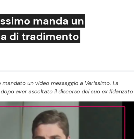
rissimo manda un
la di tradimento
Cucina e Ricette
Consigli di Cucina
Dolci
Le Ricette in TV
 ha mandato un video messaggio a Verissimo. La
dopo aver ascoltato il discorso del suo ex fidanzato
Primi Piatti
Ricette Facili e Veloci
Ricette Feste
Ricette per Bambini