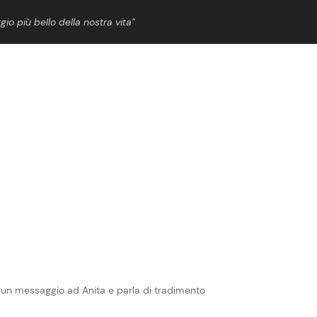
gio più bello della nostra vita”
ShowBiz
News Cinema
News Musica
News Spettacolo
un messaggio ad Anita e parla di tradimento