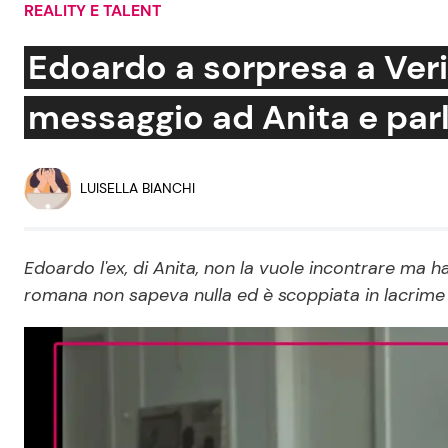
REALITY E TALENT
Soap Opera
Edoardo a sorpresa a Ve
messaggio ad Anita e par
Social News
Benessere
News dal mondo
Casa
LUISELLA BIANCHI
Moda e Style
Mondo Mamma
Edoardo l'ex, di Anita, non la vuole incontrare ma
romana non sapeva nulla ed è scoppiata in lacrime 
News benessere
Salute
Viaggi e Turismo
Festività