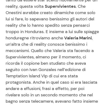
reality, questa volta
Supervivientes
. Che
Onestini avrebbe creato dinamiche come solo
Seguici
lui si fare, lo sapevano benissimo gli autori del
reality che lo hanno spedito senza pensarci
troppo in Honduras. E insieme a lui sulle spiagge
honduregne ritroviamo anche
Valeria Marini
,
Info
un’altra che di reality conosce benissimo i
meccanismi. Quello che Valeria sta facendo a
Chi siamo
Supervivientes, almeno per il momento, ci
Disclaimer e Privacy
ricorda il copione ben studiato che aveva
seguito con Ivan Gonzales nell’edizione di
Redazione
Temptation Island VIp di cui era stata
Contattaci
protagonista. Anche in quel caso si era lasciata
Pubblicità
andare a effusioni, frasi a effetto, per poi
rivelare solo in un secondo momento che nel
Privacy Policy
bagno senza telecamere, avevano fatto insieme