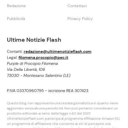
Redazione
Contattaci
Pubblicità
Privacy Policy
Ultime Notizie Flash
Contatti:
redazione@ultimenotizieflash.com
Legal:
filomena.procopio@pec.it
Purple di Procopio Filomena
Via Della Libertà, 106
73030 - Montesano Salentino (LE)
P.IVA 03370960795 - iscrizione REA 307423
Questo blog non rappresenta una testata giornalistica in quanto viene
aggiornato senza alcuna periodicità. Non puó pertanto considerarsi un
prodotto editoriale ai sensi della legge n.62 del 2001.
UltimeNotizieFlash.com partecipa al programma Affiliazione Amazon EU,
un programma di affiliazione che consente ai siti di percepire una