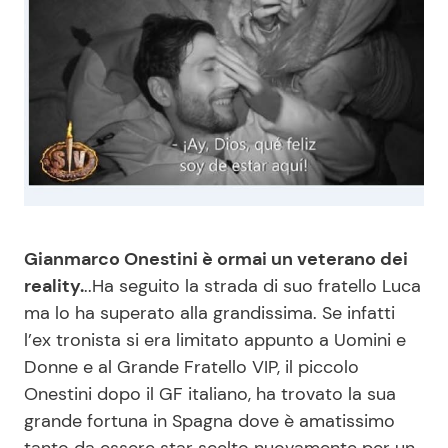
Benessere
Cucina e Ricette
Casa
Consigli di Cucina
Moda e Style
Dolci
Mondo Mamma
Le Ricette in TV
News benessere
Primi Piatti
Gianmarco Onestini è ormai un veterano dei
reality.
..Ha seguito la strada di suo fratello Luca
Salute
Ricette Facili e Veloci
ma lo ha superato alla grandissima. Se infatti
l’ex tronista si era limitato appunto a Uomini e
Donne e al Grande Fratello VIP, il piccolo
Viaggi e Turismo
Ricette Feste
Onestini dopo il GF italiano, ha trovato la sua
grande fortuna in Spagna dove è amatissimo
Festività
Ricette per Bambini
tanto da essere star scelto nuovamente per un