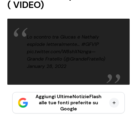
( VIDEO)
Lo scontro tra Giucas e Nathaly
esplode letteralmente…
#GFVIP
pic.twitter.com/W8shXNznga
—
Grande Fratello (@GrandeFratello)
January 28, 2022
Aggiungi UltimeNotizieFlash
alle tue fonti preferite su
Google