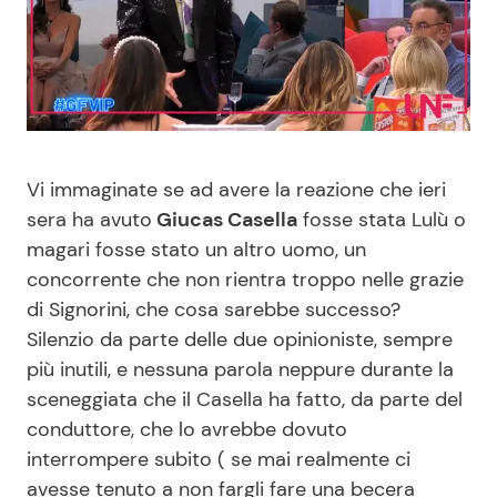
Benessere
Cucina e Ricette
Casa
Consigli di Cucina
Moda e Style
Dolci
Vi immaginate se ad avere la reazione che ieri
Mondo Mamma
Le Ricette in TV
sera ha avuto
Giucas Casella
fosse stata Lulù o
magari fosse stato un altro uomo, un
concorrente che non rientra troppo nelle grazie
News benessere
Primi Piatti
di Signorini, che cosa sarebbe successo?
Silenzio da parte delle due opinioniste, sempre
Salute
Ricette Facili e Veloci
più inutili, e nessuna parola neppure durante la
sceneggiata che il Casella ha fatto, da parte del
Viaggi e Turismo
Ricette Feste
conduttore, che lo avrebbe dovuto
interrompere subito ( se mai realmente ci
Festività
Ricette per Bambini
avesse tenuto a non fargli fare una becera