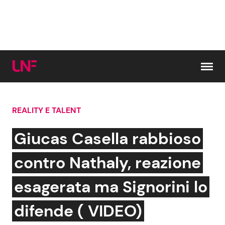
Vai al contenuto
REALITY E TALENT
Cerca:
Giucas Casella rabbioso
News e Cronaca
Gossip e TV
contro Nathaly, reazione
Attualità Italiana
Bellezze VIP
esagerata ma Signorini lo
Dal Mondo
Coppie VIP
difende ( VIDEO)