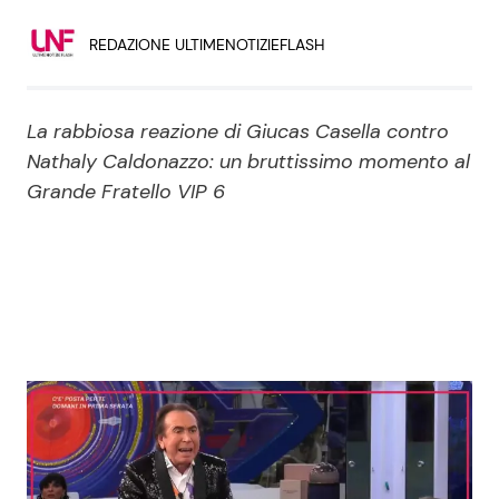
Economia
Fiction e Serie TV
REDAZIONE ULTIMENOTIZIEFLASH
Persone Scomparse
Programmi TV
La rabbiosa reazione di Giucas Casella contro
Politica
Reality e Talent
Nathaly Caldonazzo: un bruttissimo momento al
Grande Fratello VIP 6
Soap Opera
ShowBiz
Social News
News Cinema
News dal mondo
News Musica
News Spettacolo