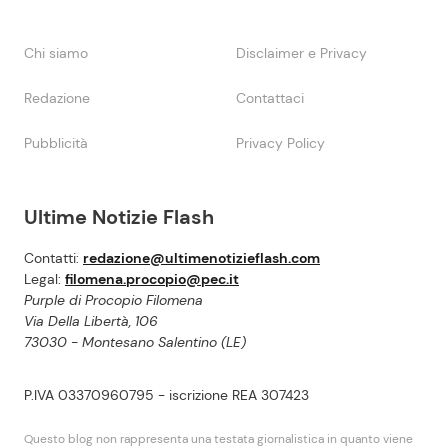
Chi siamo
Disclaimer e Privacy
Redazione
Contattaci
Pubblicità
Privacy Policy
Ultime Notizie Flash
Contatti:
redazione@ultimenotizieflash.com
Legal:
filomena.procopio@pec.it
Purple di Procopio Filomena
Via Della Libertà, 106
73030 - Montesano Salentino (LE)
P.IVA 03370960795 - iscrizione REA 307423
Questo blog non rappresenta una testata giornalistica in quanto viene