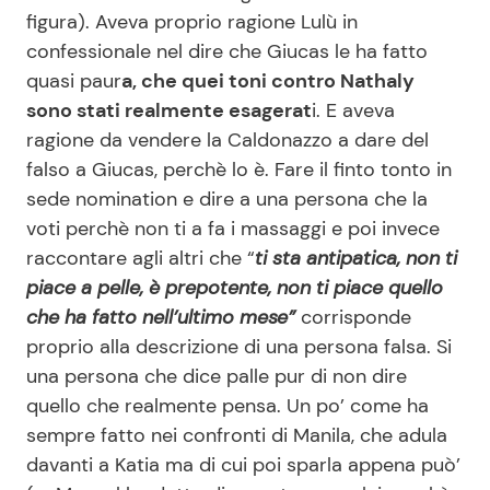
figura). Aveva proprio ragione Lulù in
confessionale nel dire che Giucas le ha fatto
Seguici
quasi paur
a, che quei toni contro Nathaly
sono stati realmente esagerat
i. E aveva
ragione da vendere la Caldonazzo a dare del
falso a Giucas, perchè lo è. Fare il finto tonto in
Info
sede nomination e dire a una persona che la
voti perchè non ti a fa i massaggi e poi invece
Chi siamo
raccontare agli altri che “
ti sta antipatica, non ti
Disclaimer e Privacy
piace a pelle, è prepotente, non ti piace quello
che ha fatto nell’ultimo mese”
corrisponde
Redazione
proprio alla descrizione di una persona falsa. Si
Contattaci
una persona che dice palle pur di non dire
Pubblicità
quello che realmente pensa. Un po’ come ha
sempre fatto nei confronti di Manila, che adula
Privacy Policy
davanti a Katia ma di cui poi sparla appena può’