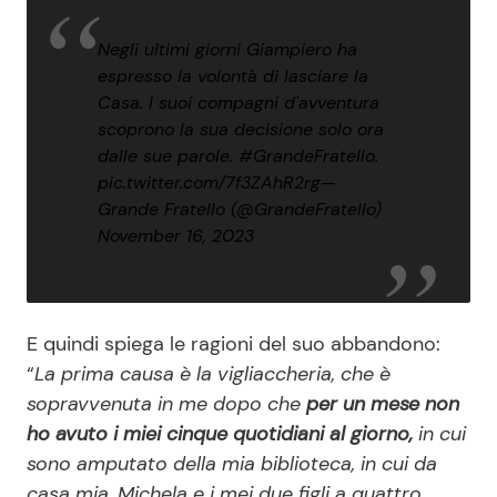
Negli ultimi giorni Giampiero ha
espresso la volontà di lasciare la
Casa. I suoi compagni d'avventura
scoprono la sua decisione solo ora
dalle sue parole.
#GrandeFratello
.
pic.twitter.com/7f3ZAhR2rg
—
Grande Fratello (@GrandeFratello)
November 16, 2023
E quindi spiega le ragioni del suo abbandono:
“
La prima causa è la vigliaccheria, che è
sopravvenuta in me dopo che
per un mese non
ho avuto i miei cinque quotidiani al giorno,
in cui
sono amputato della mia biblioteca, in cui da
casa mia, Michela e i mei due figli a quattro