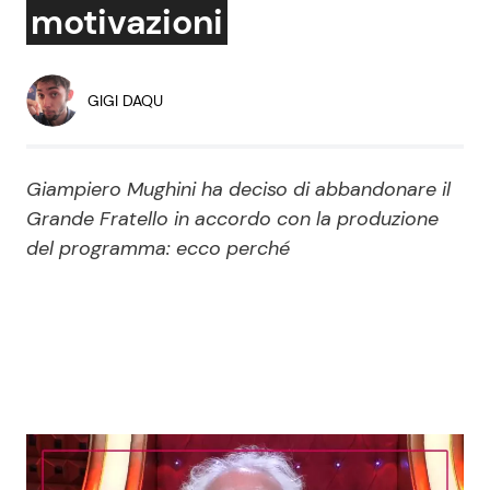
motivazioni
Economia
Fiction e Serie TV
Persone Scomparse
Programmi TV
GIGI DAQU
Politica
Reality e Talent
Giampiero Mughini ha deciso di abbandonare il
Soap Opera
Grande Fratello in accordo con la produzione
del programma: ecco perché
ShowBiz
Social News
News Cinema
News dal mondo
News Musica
News Spettacolo