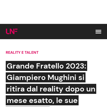
Vai al contenuto
REALITY E TALENT
Cerca:
Grande Fratello 2023:
News e Cronaca
Gossip e TV
Giampiero Mughini si
Attualità Italiana
Bellezze VIP
ritira dal reality dopo un
Dal Mondo
Coppie VIP
mese esatto, le sue