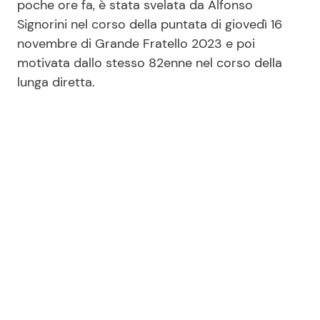
poche ore fa, è stata svelata da Alfonso
Signorini nel corso della puntata di giovedì 16
novembre di Grande Fratello 2023 e poi
Seguici
motivata dallo stesso 82enne nel corso della
lunga diretta.
Info
Chi siamo
Disclaimer e Privacy
Redazione
Contattaci
Pubblicità
Privacy Policy