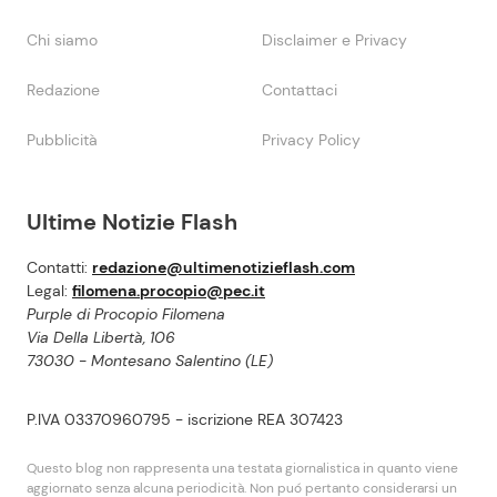
Chi siamo
Disclaimer e Privacy
Redazione
Contattaci
Pubblicità
Privacy Policy
Ultime Notizie Flash
Contatti:
redazione@ultimenotizieflash.com
Legal:
filomena.procopio@pec.it
Purple di Procopio Filomena
Via Della Libertà, 106
73030 - Montesano Salentino (LE)
P.IVA 03370960795 - iscrizione REA 307423
Questo blog non rappresenta una testata giornalistica in quanto viene
aggiornato senza alcuna periodicità. Non puó pertanto considerarsi un