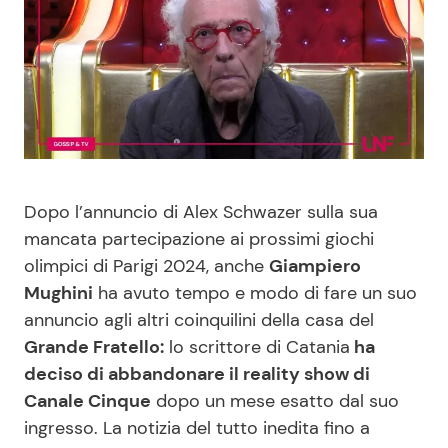
Benessere
Cucina e Ricette
Casa
Consigli di Cucina
Moda e Style
Dolci
Mondo Mamma
Le Ricette in TV
Dopo l’annuncio di Alex Schwazer sulla sua
mancata partecipazione ai prossimi giochi
News benessere
Primi Piatti
olimpici di Parigi 2024, anche
Giampiero
Mughini
ha avuto tempo e modo di fare un suo
Salute
Ricette Facili e Veloci
annuncio agli altri coinquilini della casa del
Grande Fratello:
lo scrittore di Catania
ha
Viaggi e Turismo
Ricette Feste
deciso di abbandonare il reality show di
Canale Cinque
dopo un mese esatto dal suo
Festività
Ricette per Bambini
ingresso. La notizia del tutto inedita fino a