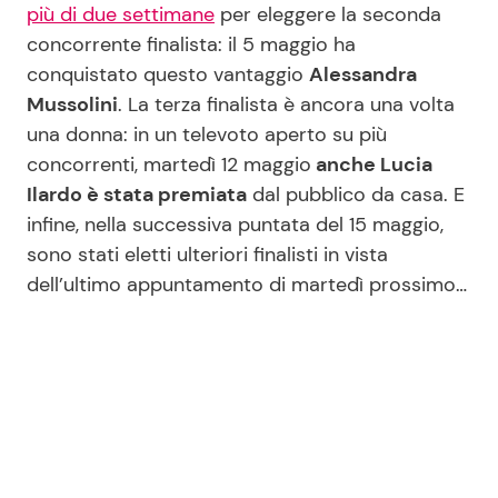
più di due settimane
per eleggere la seconda
concorrente finalista: il 5 maggio ha
conquistato questo vantaggio
Alessandra
Seguici
Mussolini
. La terza finalista è ancora una volta
una donna: in un televoto aperto su più
concorrenti, martedì 12 maggio
anche Lucia
Ilardo è stata premiata
dal pubblico da casa. E
Info
infine, nella successiva puntata del 15 maggio,
Chi siamo
sono stati eletti ulteriori finalisti in vista
dell’ultimo appuntamento di martedì prossimo…
Disclaimer e Privacy
Redazione
Contattaci
Pubblicità
Privacy Policy