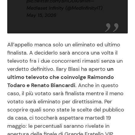
pic.twitter.com/BHOUiU9H1h
—
Mediaset Infinity (@MedInfinityIT)
May 15, 2026
All’appello manca solo un eliminato ed ultimo
finalista. A deciderlo sarà ancora una volta il
televoto fra i due concorrenti rimasti senza un
verdetto definitivo. Ilary Blasi ha aperto
un
ultimo televoto che coinvolge Raimondo
Todaro e Renato Biancardi
. Anche in questo
caso, il più votato sarà finalista mentre il meno
votato sarà eliminato per direttissima. Per
scoprire quali sono state le scelte del pubblico
da casa, ci toccherà aspettare martedì 19
maggio: le percentuali saranno rivelate in
apertura della finale di Grande Fratello VIP