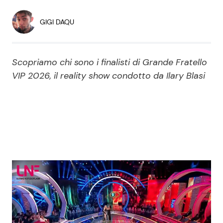
Economia
Fiction e Serie TV
GIGI DAQU
Persone Scomparse
Programmi TV
Scopriamo chi sono i finalisti di Grande Fratello
Politica
Reality e Talent
VIP 2026, il reality show condotto da Ilary Blasi
Soap Opera
ShowBiz
Social News
News Cinema
News dal mondo
News Musica
News Spettacolo