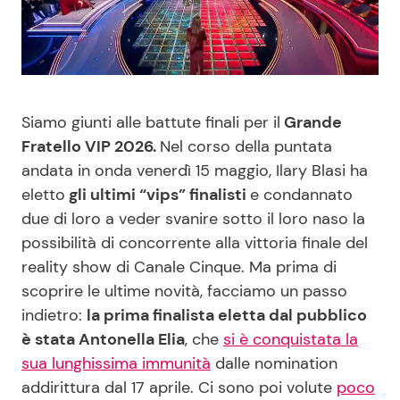
Benessere
Cucina e Ricette
Casa
Consigli di Cucina
Siamo giunti alle battute finali per il
Grande
Moda e Style
Dolci
Fratello VIP 2026.
Nel corso della puntata
andata in onda venerdì 15 maggio, Ilary Blasi ha
Mondo Mamma
Le Ricette in TV
eletto
gli ultimi “vips” finalisti
e condannato
due di loro a veder svanire sotto il loro naso la
News benessere
Primi Piatti
possibilità di concorrente alla vittoria finale del
reality show di Canale Cinque. Ma prima di
Salute
Ricette Facili e Veloci
scoprire le ultime novità, facciamo un passo
indietro:
la prima finalista eletta dal pubblico
Viaggi e Turismo
Ricette Feste
è stata Antonella Elia
, che
si è conquistata la
sua lunghissima immunità
dalle nomination
Festività
Ricette per Bambini
addirittura dal 17 aprile. Ci sono poi volute
poco