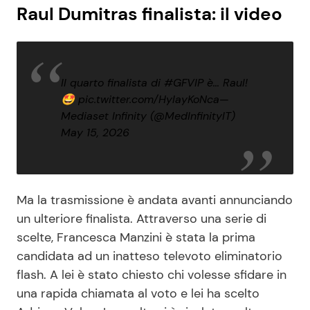
Raul Dumitras finalista: il video
Il quarto finalista di
#GFVIP
è… Raul!
🤩
pic.twitter.com/HylayKoNca
—
Mediaset Infinity (@MedInfinityIT)
May 15, 2026
Ma la trasmissione è andata avanti annunciando
un ulteriore finalista. Attraverso una serie di
scelte, Francesca Manzini è stata la prima
candidata ad un inatteso televoto eliminatorio
flash. A lei è stato chiesto chi volesse sfidare in
una rapida chiamata al voto e lei ha scelto