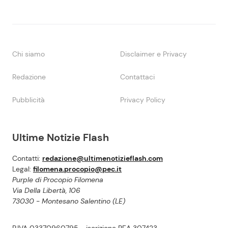
Chi siamo
Disclaimer e Privacy
Redazione
Contattaci
Pubblicità
Privacy Policy
Ultime Notizie Flash
Contatti:
redazione@ultimenotizieflash.com
Legal:
filomena.procopio@pec.it
Purple di Procopio Filomena
Via Della Libertà, 106
73030 - Montesano Salentino (LE)
P.IVA 03370960795 - iscrizione REA 307423