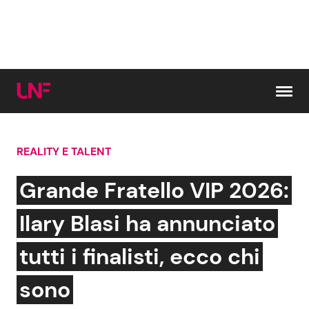
Vai al contenuto
REALITY E TALENT
Cerca:
Grande Fratello VIP 2026:
News e Cronaca
Gossip e TV
Ilary Blasi ha annunciato
Attualità Italiana
Bellezze VIP
tutti i finalisti, ecco chi
Dal Mondo
Coppie VIP
sono