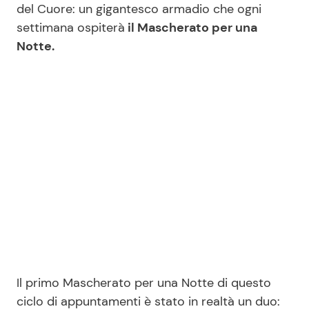
del Cuore: un gigantesco armadio che ogni
settimana ospiterà
il Mascherato per una
Notte.
Seguici
Info
Chi siamo
Disclaimer e Privacy
Redazione
Contattaci
Pubblicità
Privacy Policy
Il primo Mascherato per una Notte di questo
ciclo di appuntamenti è stato in realtà un duo: