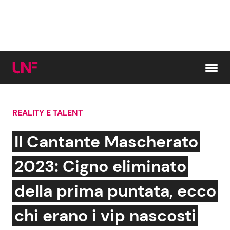
Vai al contenuto
REALITY E TALENT
Cerca:
Il Cantante Mascherato
News e Cronaca
Gossip e TV
2023: Cigno eliminato
Attualità Italiana
Bellezze VIP
della prima puntata, ecco
Dal Mondo
Coppie VIP
chi erano i vip nascosti