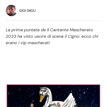
Economia
Fiction e Serie TV
GIGI DAQU
Persone Scomparse
Programmi TV
La prima puntata de Il Cantante Mascherato
Politica
Reality e Talent
2023 ha visto uscire di scena il Cigno: ecco chi
erano i vip mascherati
Soap Opera
ShowBiz
Social News
News Cinema
News dal mondo
News Musica
News Spettacolo