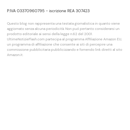
P.IVA 03370960795 - iscrizione REA 307423
Questo blog non rappresenta una testata giornalistica in quanto viene
aggiornato senza alcuna periodicità. Non puó pertanto considerarsi un
prodotto editoriale ai sensi della legge n.62 del 2001.
UltimeNotizieFlash.com partecipa al programma Affiliazione Amazon EU,
un programma di affiliazione che consente ai siti di percepire una
commissione pubblicitaria pubblicizzando e fornendo link diretti al sito
Amazon.it.