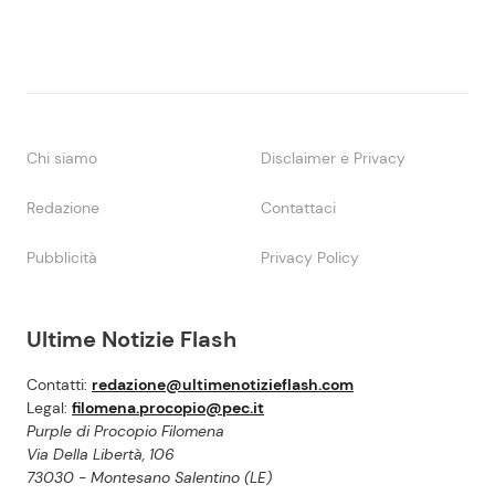
Chi siamo
Disclaimer e Privacy
Redazione
Contattaci
Pubblicità
Privacy Policy
Ultime Notizie Flash
Contatti:
redazione@ultimenotizieflash.com
Legal:
filomena.procopio@pec.it
Purple di Procopio Filomena
Via Della Libertà, 106
73030 - Montesano Salentino (LE)