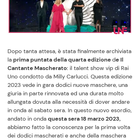
Benessere
Cucina e Ricette
Casa
Consigli di Cucina
Moda e Style
Dolci
Dopo tanta attesa, è stata finalmente archiviata
la
prima puntata della quarta edizione
d
e Il
Mondo Mamma
Le Ricette in TV
Cantante Mascherato
: il talent show vip di Rai
Uno condotto da Milly Carlucci. Questa edizione
News benessere
Primi Piatti
2023 vede in gara dodici nuove maschere, una
giuria in parte rinnovata ed una durata molto
Salute
Ricette Facili e Veloci
allungata dovuta alla necessità di dover andare
in onda al sabato sera. In questo nuovo esordio,
Viaggi e Turismo
Ricette Feste
andato in onda
questa sera 18 marzo 2023,
abbiamo fatto la conoscenza per la prima volta
Festività
Ricette per Bambini
dei dodici mascherati e anche della maschera