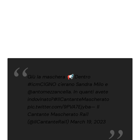
Giù la maschera 📢 Dentro
#icmCIGNO
c'erano Sandra Milo e
@antomezzancella
. In quanti avete
indovinato?
#IlCantanteMascherato
pic.twitter.com/9PVA7Ejyba
— Il
Cantante Mascherato Rai1
(@IlCantanteRai1)
March 19, 2023