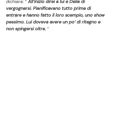
dichiara: ”
All’inizio direi a lui e Delia di
vergognarsi. Pianificavano tutto prima di
entrare e hanno fatto il loro scempio, uno show
Seguici
pessimo. Lui doveva avere un po’ di ritegno e
non spingersi oltre.
“
Info
Chi siamo
Disclaimer e Privacy
Redazione
Contattaci
Pubblicità
Privacy Policy