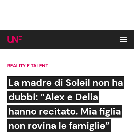
Vai al contenuto
REALITY E TALENT
Cerca:
La madre di Soleil non ha
News e Cronaca
Gossip e TV
dubbi: “Alex e Delia
Attualità Italiana
Bellezze VIP
hanno recitato. Mia figlia
Dal Mondo
Coppie VIP
non rovina le famiglie”