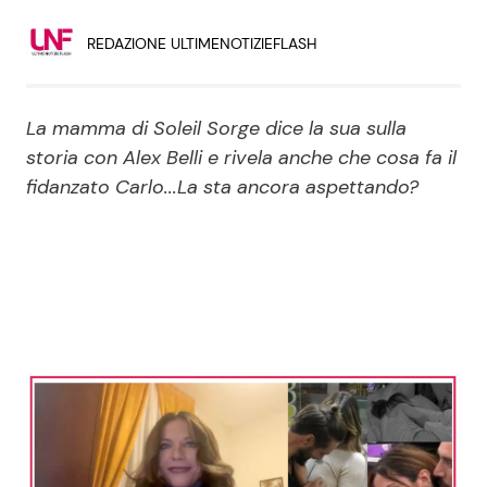
Economia
Fiction e Serie TV
REDAZIONE ULTIMENOTIZIEFLASH
Persone Scomparse
Programmi TV
La mamma di Soleil Sorge dice la sua sulla
Politica
Reality e Talent
storia con Alex Belli e rivela anche che cosa fa il
fidanzato Carlo...La sta ancora aspettando?
Soap Opera
ShowBiz
Social News
News Cinema
News dal mondo
News Musica
News Spettacolo