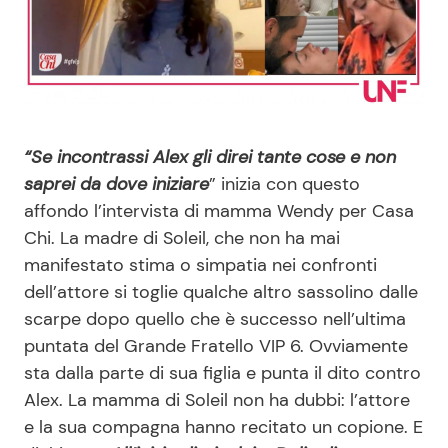
Benessere
Cucina e Ricette
Casa
Consigli di Cucina
Moda e Style
Dolci
“Se incontrassi Alex gli direi tante cose e non
saprei da dove iniziare
” inizia con questo
Mondo Mamma
Le Ricette in TV
affondo l’intervista di mamma Wendy per Casa
Chi. La madre di Soleil, che non ha mai
News benessere
Primi Piatti
manifestato stima o simpatia nei confronti
dell’attore si toglie qualche altro sassolino dalle
Salute
Ricette Facili e Veloci
scarpe dopo quello che è successo nell’ultima
puntata del Grande Fratello VIP 6. Ovviamente
Viaggi e Turismo
Ricette Feste
sta dalla parte di sua figlia e punta il dito contro
Alex. La mamma di Soleil non ha dubbi: l’attore
Festività
Ricette per Bambini
e la sua compagna hanno recitato un copione. E