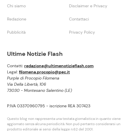
Chi siamo
Disclaimer e Privacy
Redazione
Contattaci
Pubblicità
Privacy Policy
Ultime Notizie Flash
Contatti:
redazione@ultimenotizieflash.com
Legal:
filomena.procopio@pec.it
Purple di Procopio Filomena
Via Della Libertà, 106
73030 - Montesano Salentino (LE)
P.IVA 03370960795 - iscrizione REA 307423
Questo blog non rappresenta una testata giornalistica in quanto viene
aggiornato senza alcuna periodicità. Non puó pertanto considerarsi un
prodotto editoriale ai sensi della legge n.62 del 2001.