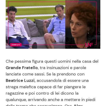
Benessere
Cucina e Ricette
Casa
Consigli di Cucina
Moda e Style
Dolci
Mondo Mamma
Le Ricette in TV
News benessere
Primi Piatti
Che pessima figura questi uomini nella casa del
Grande Fratello
, tra insinuazioni e parole
Salute
Ricette Facili e Veloci
lanciate come sassi. Se la prendono con
Beatrice Luzzi,
accusandola di essere una
strega malefica capace di far piangere le
Viaggi e Turismo
Ricette Feste
ragazzine e poi contro di lei dicono la
qualunque, arrivando anche a mettere in piedi
Festività
Ricette per Bambini
delle trame che sconvolgono. Ora,
Alex