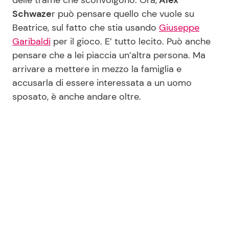
Schwaze
r può pensare quello che vuole su
Beatrice, sul fatto che stia usando
Giuseppe
Seguici
Garibaldi
per il gioco. E’ tutto lecito. Può anche
pensare che a lei piaccia un’altra persona. Ma
arrivare a mettere in mezzo la famiglia e
accusarla di essere interessata a un uomo
Info
sposato, è anche andare oltre.
Chi siamo
Disclaimer e Privacy
Redazione
Contattaci
Pubblicità
Privacy Policy