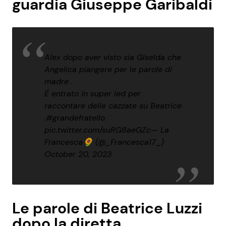
guardia Giuseppe Garibaldi
Alex dopo aver visto sia Giselda che
Angelica piangere per le parole di
madre .
É entrato in super led per
raccontare delle cazzate su Beatrice
.
#grandefratello
pic.twitter.com/suRG8aeGZc
— La
Francesca🌻 (@_Francesca17_)
October 20, 2023
Le parole di Beatrice Luzzi
dopo la diretta