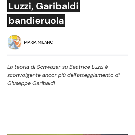
Luzzi, Garibaldi
Economia
Fiction e Serie TV
bandieruola
Persone Scomparse
Programmi TV
Politica
Reality e Talent
MARIA MILANO
Soap Opera
La teoria di Schwazer su Beatrice Luzzi è
sconvolgente ancor più dell'atteggiamento di
ShowBiz
Social News
Giuseppe Garibaldi
News Cinema
News dal mondo
News Musica
News Spettacolo