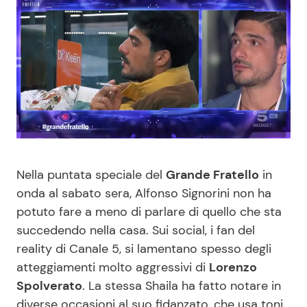
Benessere
Cucina e Ricette
Casa
Consigli di Cucina
Moda e Style
Dolci
Mondo Mamma
Le Ricette in TV
News benessere
Primi Piatti
Nella puntata speciale del
Grande Fratello
in
onda al sabato sera, Alfonso Signorini non ha
potuto fare a meno di parlare di quello che sta
Salute
Ricette Facili e Veloci
succedendo nella casa. Sui social, i fan del
reality di Canale 5, si lamentano spesso degli
Viaggi e Turismo
Ricette Feste
atteggiamenti molto aggressivi di
Lorenzo
Spolverato
. La stessa Shaila ha fatto notare in
Festività
Ricette per Bambini
diverse occasioni al suo fidanzato, che usa toni