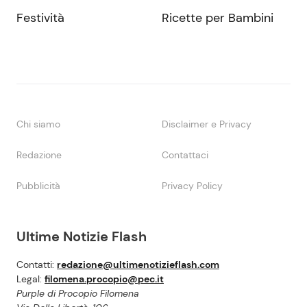
Festività
Ricette per Bambini
Chi siamo
Disclaimer e Privacy
Redazione
Contattaci
Pubblicità
Privacy Policy
Ultime Notizie Flash
Contatti:
redazione@ultimenotizieflash.com
Legal:
filomena.procopio@pec.it
Purple di Procopio Filomena