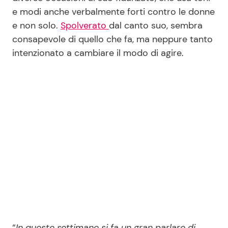
e modi anche verbalmente forti contro le donne
e non solo.
Spolverato
dal canto suo, sembra
Seguici
consapevole di quello che fa, ma neppure tanto
intenzionato a cambiare il modo di agire.
Info
Chi siamo
Disclaimer e Privacy
Redazione
Contattaci
Pubblicità
Privacy Policy
“
In queste settimane si fa un gran parlare di