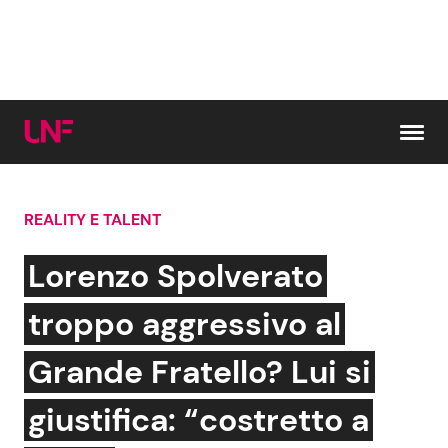
Vai al contenuto
REALITY E TALENT
Cerca:
Lorenzo Spolverato
News e Cronaca
Gossip e TV
troppo aggressivo al
Attualità Italiana
Bellezze VIP
Grande Fratello? Lui si
Dal Mondo
Coppie VIP
giustifica: “costretto a