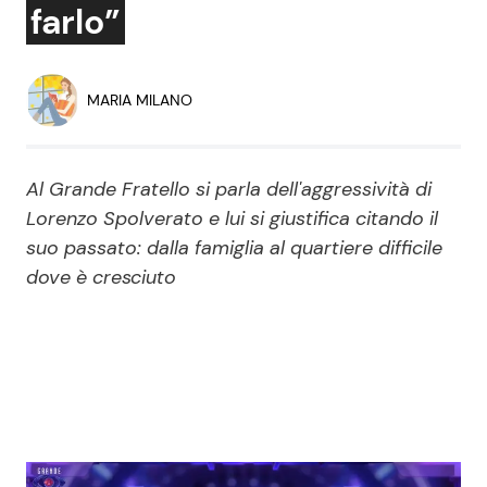
farlo”
Economia
Fiction e Serie TV
Persone Scomparse
Programmi TV
MARIA MILANO
Politica
Reality e Talent
Al Grande Fratello si parla dell'aggressività di
Soap Opera
Lorenzo Spolverato e lui si giustifica citando il
suo passato: dalla famiglia al quartiere difficile
dove è cresciuto
ShowBiz
Social News
News Cinema
News dal mondo
News Musica
News Spettacolo