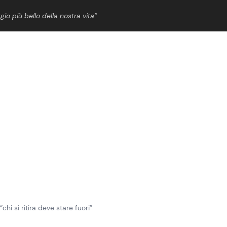
gio più bello della nostra vita”
ShowBiz
News Cinema
News Musica
News Spettacolo
chi si ritira deve stare fuori”