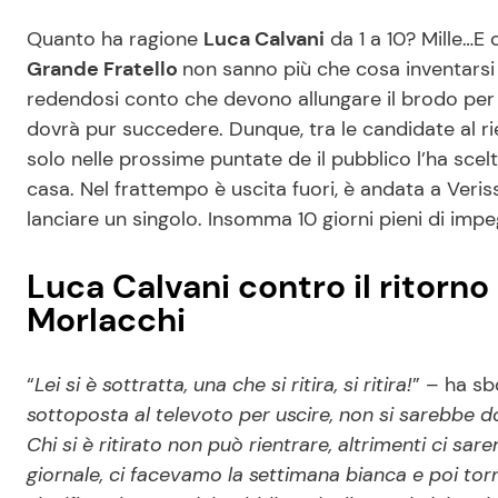
Quanto ha ragione
Luca Calvani
da 1 a 10? Mille…E 
Grande Fratello
non sanno più che cosa inventarsi 
redendosi conto che devono allungare il brodo per u
dovrà pur succedere. Dunque, tra le candidate al ri
solo nelle prossime puntate de il pubblico l’ha scel
casa. Nel frattempo è uscita fuori, è andata a Veri
lanciare un singolo. Insomma 10 giorni pieni di impe
Luca Calvani contro il ritorno
Morlacchi
“
Lei si è sottratta, una che si ritira, si ritira!
” – ha s
sottoposta al televoto per uscire, non si sarebbe 
Chi si è ritirato non può rientrare, altrimenti ci sare
giornale, ci facevamo la settimana bianca e poi tor