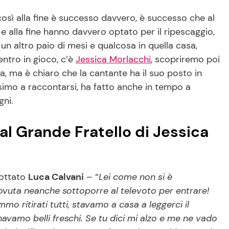
così alla fine è successo davvero, è successo che al
e alla fine hanno davvero optato per il ripescaggio,
n altro paio di mesi e qualcosa in quella casa,
entro in gioco, c’è
Jessica Morlacchi
, scopriremo poi
ta, ma è chiaro che la cantante ha il suo posto in
ssimo a raccontarsi, ha fatto anche in tempo a
gni.
 al Grande Fratello di Jessica
bottato
Luca Calvani
– “
Lei come non si è
dovuta neanche sottoporre al televoto per entrare!
mmo ritirati tutti, stavamo a casa a leggerci il
navamo belli freschi. Se tu dici mi alzo e me ne vado