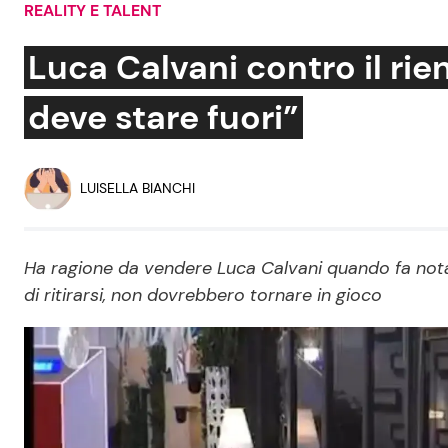
REALITY E TALENT
Soap Opera
Luca Calvani contro il rient
deve stare fuori”
Social News
Benessere
News dal mondo
Casa
LUISELLA BIANCHI
Moda e Style
Mondo Mamma
Ha ragione da vendere Luca Calvani quando fa nota
di ritirarsi, non dovrebbero tornare in gioco
News benessere
Salute
Viaggi e Turismo
Festività