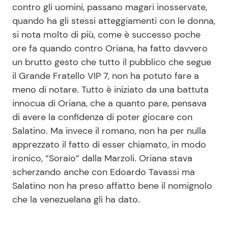
contro gli uomini, passano magari inosservate,
quando ha gli stessi atteggiamenti con le donna,
si nota molto di più, come è successo poche
Seguici
ore fa quando contro Oriana, ha fatto davvero
un brutto gesto che tutto il pubblico che segue
il Grande Fratello VIP 7, non ha potuto fare a
meno di notare. Tutto è iniziato da una battuta
Info
innocua di Oriana, che a quanto pare, pensava
Chi siamo
di avere la confidenza di poter giocare con
Salatino. Ma invece il romano, non ha per nulla
Disclaimer e Privacy
apprezzato il fatto di esser chiamato, in modo
Redazione
ironico, “Soraio” dalla Marzoli. Oriana stava
Contattaci
scherzando anche con Edoardo Tavassi ma
Salatino non ha preso affatto bene il nomignolo
Pubblicità
che la venezuelana gli ha dato.
Privacy Policy