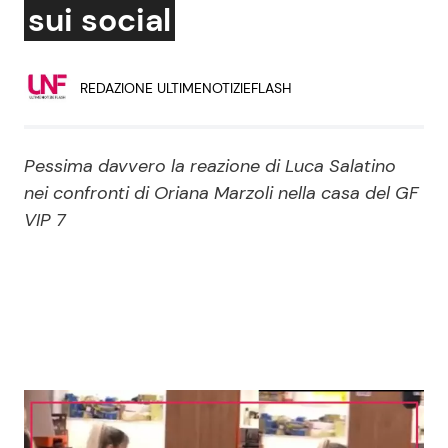
sui social
Economia
Fiction e Serie TV
Persone Scomparse
Programmi TV
REDAZIONE ULTIMENOTIZIEFLASH
Politica
Reality e Talent
Pessima davvero la reazione di Luca Salatino
Soap Opera
nei confronti di Oriana Marzoli nella casa del GF
VIP 7
ShowBiz
Social News
News Cinema
News dal mondo
News Musica
News Spettacolo