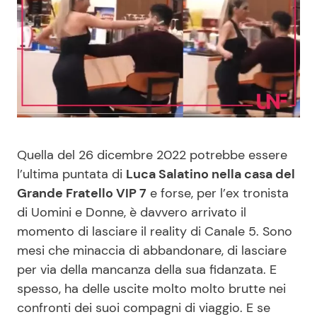
Benessere
Cucina e Ricette
Casa
Consigli di Cucina
Moda e Style
Dolci
Mondo Mamma
Le Ricette in TV
Quella del 26 dicembre 2022 potrebbe essere
l’ultima puntata di
Luca Salatino nella casa del
News benessere
Primi Piatti
Grande Fratello VIP 7
e forse, per l’ex tronista
di Uomini e Donne, è davvero arrivato il
Salute
Ricette Facili e Veloci
momento di lasciare il reality di Canale 5. Sono
mesi che minaccia di abbandonare, di lasciare
Viaggi e Turismo
Ricette Feste
per via della mancanza della sua fidanzata. E
spesso, ha delle uscite molto molto brutte nei
Festività
Ricette per Bambini
confronti dei suoi compagni di viaggio. E se