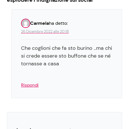
esplodere l’indignazione sui social
”
Carmela
ha detto:
26 Dicembre 2022 alle 20:18
Che coglioni che fa sto burino ..ma chi
si crede essere sto buffone che se né
tornasse a casa
Rispondi