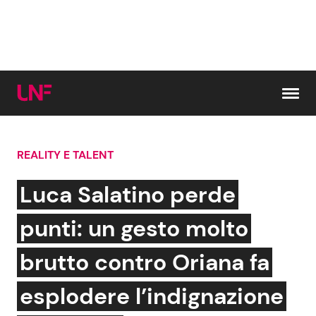
Vai al contenuto
REALITY E TALENT
Cerca:
Luca Salatino perde
News e Cronaca
Gossip e TV
punti: un gesto molto
Attualità Italiana
Bellezze VIP
brutto contro Oriana fa
Dal Mondo
Coppie VIP
esplodere l’indignazione