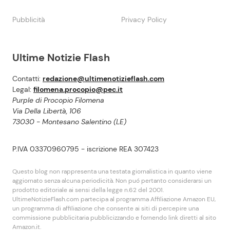
Pubblicità
Privacy Policy
Ultime Notizie Flash
Contatti:
redazione@ultimenotizieflash.com
Legal:
filomena.procopio@pec.it
Purple di Procopio Filomena
Via Della Libertà, 106
73030 - Montesano Salentino (LE)
P.IVA 03370960795 - iscrizione REA 307423
Questo blog non rappresenta una testata giornalistica in quanto viene
aggiornato senza alcuna periodicità. Non puó pertanto considerarsi un
prodotto editoriale ai sensi della legge n.62 del 2001.
UltimeNotizieFlash.com partecipa al programma Affiliazione Amazon EU,
un programma di affiliazione che consente ai siti di percepire una
commissione pubblicitaria pubblicizzando e fornendo link diretti al sito
Amazon.it.