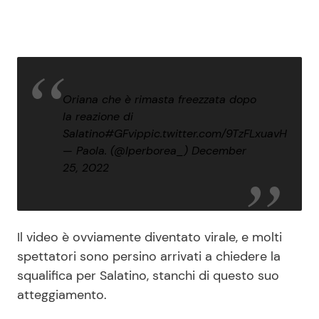
Oriana che è rimasta freezzata dopo
la reazione di
Salatino
#GFvip
pic.twitter.com/9TzFLxuavH
— Paola. (@Iperborea_)
December
25, 2022
Il video è ovviamente diventato virale, e molti
spettatori sono persino arrivati a chiedere la
squalifica per Salatino, stanchi di questo suo
atteggiamento.