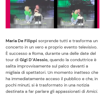
Benessere
Cucina e Ricette
Casa
Consigli di Cucina
Moda e Style
Dolci
Maria De Filippi
sorprende tutti e trasforma un
Mondo Mamma
Le Ricette in TV
concerto in un vero e proprio evento televisivo.
È successo a Roma, durante una delle date del
News benessere
Primi Piatti
tour di
Gigi D’Alessio,
quando la conduttrice è
salita improvvisamente sul palco davanti a
migliaia di spettatori. Un momento inatteso che
Salute
Ricette Facili e Veloci
ha immediatamente acceso il pubblico e che, in
pochi minuti, si è trasformato in una notizia
Viaggi e Turismo
Ricette Feste
destinata a far parlare gli appassionati di
Amici
.
Festività
Ricette per Bambini