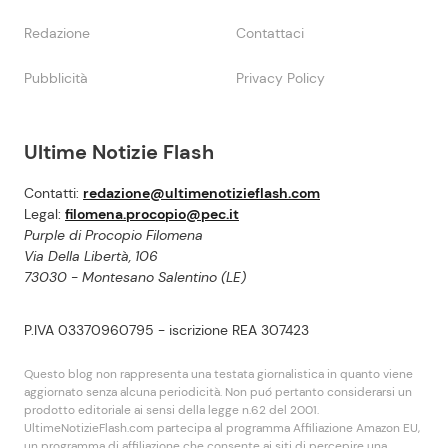
Redazione
Contattaci
Pubblicità
Privacy Policy
Ultime Notizie Flash
Contatti:
redazione@ultimenotizieflash.com
Legal:
filomena.procopio@pec.it
Purple di Procopio Filomena
Via Della Libertà, 106
73030 - Montesano Salentino (LE)
P.IVA 03370960795 - iscrizione REA 307423
Questo blog non rappresenta una testata giornalistica in quanto viene
aggiornato senza alcuna periodicità. Non puó pertanto considerarsi un
prodotto editoriale ai sensi della legge n.62 del 2001.
UltimeNotizieFlash.com partecipa al programma Affiliazione Amazon EU,
un programma di affiliazione che consente ai siti di percepire una