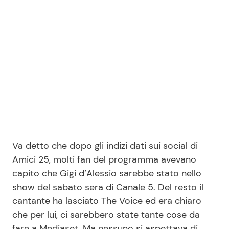
Seguici
Info
Chi siamo
Disclaimer e Privacy
Va detto che dopo gli indizi dati sui social di
Redazione
Amici 25, molti fan del programma avevano
Contattaci
capito che Gigi d’Alessio sarebbe stato nello
show del sabato sera di Canale 5. Del resto il
Pubblicità
cantante ha lasciato The Voice ed era chiaro
Privacy Policy
che per lui, ci sarebbero state tante cose da
fare a Mediaset. Ma nessuno si aspettava di