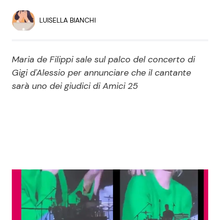
Economia
Fiction e Serie TV
LUISELLA BIANCHI
Persone Scomparse
Programmi TV
Maria de Filippi sale sul palco del concerto di
Politica
Reality e Talent
Gigi d'Alessio per annunciare che il cantante
sarà uno dei giudici di Amici 25
Soap Opera
ShowBiz
Social News
News Cinema
News dal mondo
News Musica
News Spettacolo