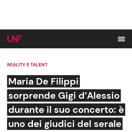
Vai al contenuto
REALITY E TALENT
Cerca:
Maria De Filippi
News e Cronaca
Gossip e TV
sorprende Gigi d’Alessio
Attualità Italiana
Bellezze VIP
durante il suo concerto: è
Dal Mondo
Coppie VIP
uno dei giudici del serale