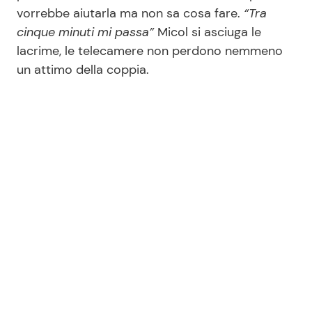
vorrebbe aiutarla ma non sa cosa fare.
“Tra
cinque minuti mi passa”
Micol si asciuga le
Seguici
lacrime, le telecamere non perdono nemmeno
un attimo della coppia.
Info
Chi siamo
Disclaimer e Privacy
Redazione
Contattaci
Pubblicità
Privacy Policy