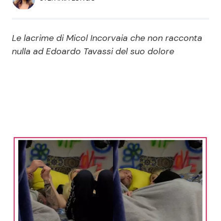
Economia
Fiction e Serie TV
Persone Scomparse
Programmi TV
Le lacrime di Micol Incorvaia che non racconta
nulla ad Edoardo Tavassi del suo dolore
Politica
Reality e Talent
Soap Opera
ShowBiz
Social News
News Cinema
News dal mondo
News Musica
News Spettacolo