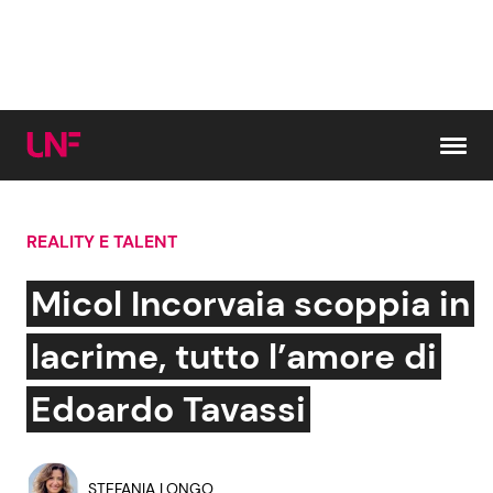
Vai al contenuto
REALITY E TALENT
Cerca:
Micol Incorvaia scoppia in
News e Cronaca
Gossip e TV
lacrime, tutto l’amore di
Attualità Italiana
Bellezze VIP
Edoardo Tavassi
Dal Mondo
Coppie VIP
STEFANIA LONGO