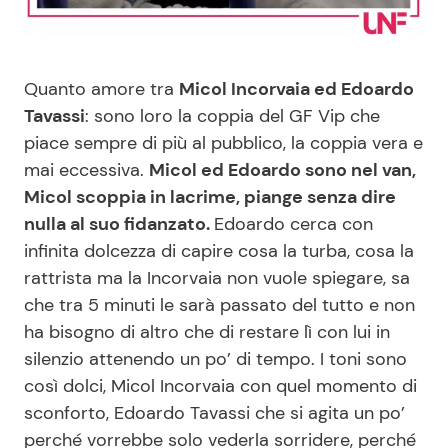
Benessere
Cucina e Ricette
Casa
Consigli di Cucina
Quanto amore tra
Micol Incorvaia ed Edoardo
Tavassi
: sono loro la coppia del GF Vip che
Moda e Style
Dolci
piace sempre di più al pubblico, la coppia vera e
mai eccessiva.
Micol ed Edoardo sono nel van,
Micol scoppia in lacrime, piange senza dire
Mondo Mamma
Le Ricette in TV
nulla al suo fidanzato.
Edoardo cerca con
infinita dolcezza di capire cosa la turba, cosa la
News benessere
Primi Piatti
rattrista ma la Incorvaia non vuole spiegare, sa
che tra 5 minuti le sarà passato del tutto e non
Salute
Ricette Facili e Veloci
ha bisogno di altro che di restare lì con lui in
silenzio attenendo un po’ di tempo. I toni sono
Viaggi e Turismo
Ricette Feste
così dolci, Micol Incorvaia con quel momento di
sconforto, Edoardo Tavassi che si agita un po’
Festività
Ricette per Bambini
perché vorrebbe solo vederla sorridere, perché