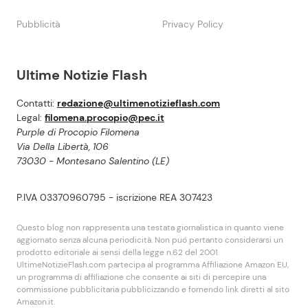
Pubblicità
Privacy Policy
Ultime Notizie Flash
Contatti:
redazione@ultimenotizieflash.com
Legal:
filomena.procopio@pec.it
Purple di Procopio Filomena
Via Della Libertà, 106
73030 - Montesano Salentino (LE)
P.IVA 03370960795 - iscrizione REA 307423
Questo blog non rappresenta una testata giornalistica in quanto viene
aggiornato senza alcuna periodicità. Non puó pertanto considerarsi un
prodotto editoriale ai sensi della legge n.62 del 2001.
UltimeNotizieFlash.com partecipa al programma Affiliazione Amazon EU,
un programma di affiliazione che consente ai siti di percepire una
commissione pubblicitaria pubblicizzando e fornendo link diretti al sito
Amazon.it.