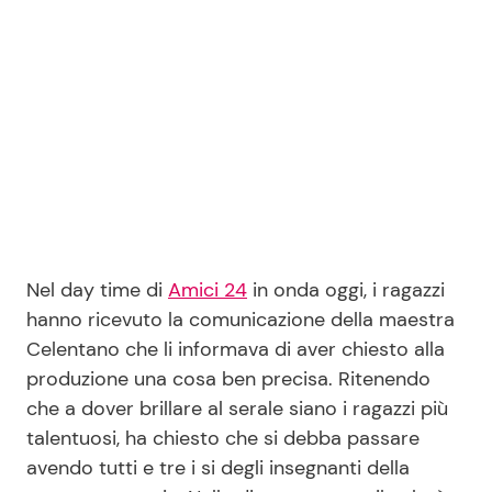
Seguici
Info
Chi siamo
Disclaimer e Privacy
Nel day time di
Amici 24
in onda oggi, i ragazzi
hanno ricevuto la comunicazione della maestra
Redazione
Celentano che li informava di aver chiesto alla
Contattaci
produzione una cosa ben precisa. Ritenendo
Pubblicità
che a dover brillare al serale siano i ragazzi più
talentuosi, ha chiesto che si debba passare
Privacy Policy
avendo tutti e tre i si degli insegnanti della