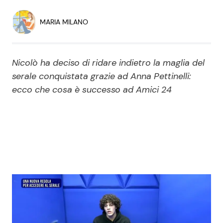
Economia
Fiction e Serie TV
MARIA MILANO
Persone Scomparse
Programmi TV
Nicolò ha deciso di ridare indietro la maglia del
Politica
Reality e Talent
serale conquistata grazie ad Anna Pettinelli:
ecco che cosa è successo ad Amici 24
Soap Opera
ShowBiz
Social News
News Cinema
News dal mondo
News Musica
News Spettacolo