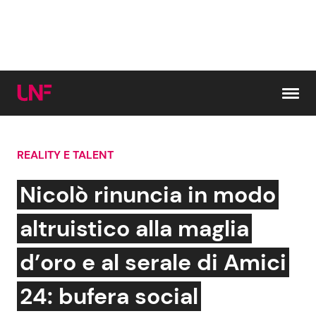
Vai al contenuto
REALITY E TALENT
Cerca:
Nicolò rinuncia in modo
News e Cronaca
Gossip e TV
altruistico alla maglia
Attualità Italiana
Bellezze VIP
d’oro e al serale di Amici
Dal Mondo
Coppie VIP
24: bufera social