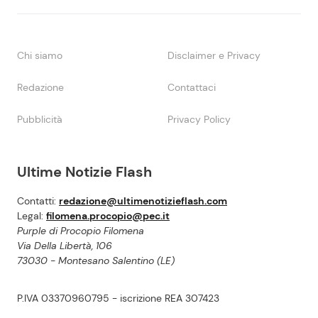
Chi siamo
Disclaimer e Privacy
Redazione
Contattaci
Pubblicità
Privacy Policy
Ultime Notizie Flash
Contatti:
redazione@ultimenotizieflash.com
Legal:
filomena.procopio@pec.it
Purple di Procopio Filomena
Via Della Libertà, 106
73030 - Montesano Salentino (LE)
P.IVA 03370960795 - iscrizione REA 307423