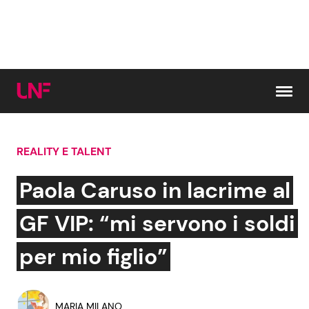
Vai al contenuto
REALITY E TALENT
Cerca:
Paola Caruso in lacrime al
News e Cronaca
Gossip e TV
GF VIP: “mi servono i soldi
Attualità Italiana
Bellezze VIP
per mio figlio”
Dal Mondo
Coppie VIP
MARIA MILANO