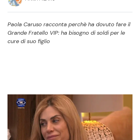
Economia
Fiction e Serie TV
Persone Scomparse
Programmi TV
Paola Caruso racconta perchè ha dovuto fare il
Grande Fratello VIP: ha bisogno di soldi per le
Politica
Reality e Talent
cure di suo figlio
Soap Opera
ShowBiz
Social News
News Cinema
News dal mondo
News Musica
News Spettacolo