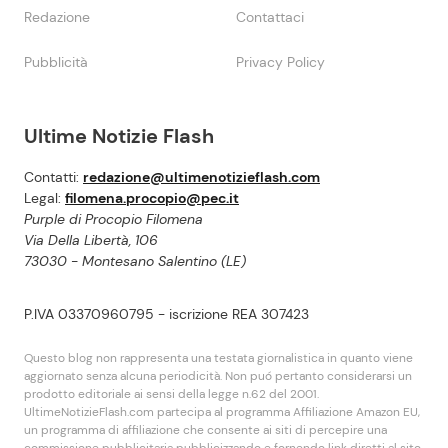
Redazione
Contattaci
Pubblicità
Privacy Policy
Ultime Notizie Flash
Contatti:
redazione@ultimenotizieflash.com
Legal:
filomena.procopio@pec.it
Purple di Procopio Filomena
Via Della Libertà, 106
73030 - Montesano Salentino (LE)
P.IVA 03370960795 - iscrizione REA 307423
Questo blog non rappresenta una testata giornalistica in quanto viene
aggiornato senza alcuna periodicità. Non puó pertanto considerarsi un
prodotto editoriale ai sensi della legge n.62 del 2001.
UltimeNotizieFlash.com partecipa al programma Affiliazione Amazon EU,
un programma di affiliazione che consente ai siti di percepire una