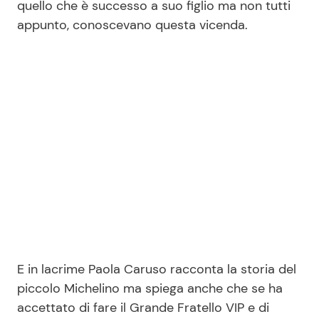
quello che è successo a suo figlio ma non tutti
appunto, conoscevano questa vicenda.
Seguici
Info
Chi siamo
Disclaimer e Privacy
Redazione
Contattaci
Pubblicità
E in lacrime Paola Caruso racconta la storia del
piccolo Michelino ma spiega anche che se ha
Privacy Policy
accettato di fare il Grande Fratello VIP e di