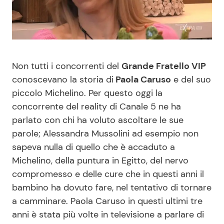
Benessere
Cucina e Ricette
Casa
Consigli di Cucina
Non tutti i concorrenti del
Grande Fratello VIP
Moda e Style
Dolci
conoscevano la storia di
Paola Caruso
e del suo
piccolo Michelino. Per questo oggi la
Mondo Mamma
Le Ricette in TV
concorrente del reality di Canale 5 ne ha
parlato con chi ha voluto ascoltare le sue
News benessere
Primi Piatti
parole; Alessandra Mussolini ad esempio non
sapeva nulla di quello che è accaduto a
Salute
Ricette Facili e Veloci
Michelino, della puntura in Egitto, del nervo
compromesso e delle cure che in questi anni il
Viaggi e Turismo
Ricette Feste
bambino ha dovuto fare, nel tentativo di tornare
a camminare. Paola Caruso in questi ultimi tre
Festività
Ricette per Bambini
anni è stata più volte in televisione a parlare di