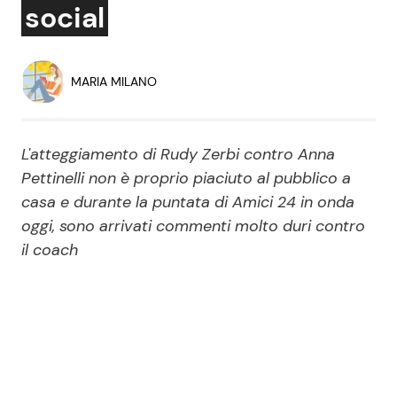
social
Economia
Fiction e Serie TV
Persone Scomparse
Programmi TV
MARIA MILANO
Politica
Reality e Talent
L'atteggiamento di Rudy Zerbi contro Anna
Soap Opera
Pettinelli non è proprio piaciuto al pubblico a
casa e durante la puntata di Amici 24 in onda
oggi, sono arrivati commenti molto duri contro
ShowBiz
Social News
il coach
News Cinema
News dal mondo
News Musica
News Spettacolo