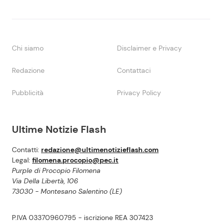
Chi siamo
Disclaimer e Privacy
Redazione
Contattaci
Pubblicità
Privacy Policy
Ultime Notizie Flash
Contatti:
redazione@ultimenotizieflash.com
Legal:
filomena.procopio@pec.it
Purple di Procopio Filomena
Via Della Libertà, 106
73030 - Montesano Salentino (LE)
P.IVA 03370960795 - iscrizione REA 307423