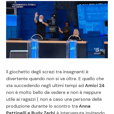
Benessere
Cucina e Ricette
Casa
Consigli di Cucina
Moda e Style
Dolci
Mondo Mamma
Le Ricette in TV
News benessere
Primi Piatti
Il giochetto degli screzi tra insegnanti è
divertente quando non si va oltre. E quello che
Salute
Ricette Facili e Veloci
sta succedendo negli ultimi tempi ad
Amici 24
non è molto bello da vedere e non è neppure
Viaggi e Turismo
Ricette Feste
utile ai ragazzi ( non a caso una persona della
produzione durante lo scontro tra
Anna
Festività
Ricette per Bambini
Pettinelli e Rudy Zerbi
è intervenuta invitando