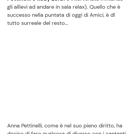
gli allievi ad andare in sala relax). Quello che è
successo nella puntata di oggi di Amici, è dl
Seguici
tutto surreale del resto…
Info
Chi siamo
Disclaimer e Privacy
Redazione
Contattaci
Pubblicità
Privacy Policy
Anna Pettinelli, come è nel suo pieno diritto, ha
deciso di fare qualcosa di diverso con i cantanti