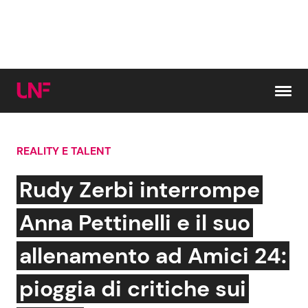
Vai al contenuto
REALITY E TALENT
Cerca:
Rudy Zerbi interrompe
News e Cronaca
Gossip e TV
Anna Pettinelli e il suo
Attualità Italiana
Bellezze VIP
allenamento ad Amici 24:
Dal Mondo
Coppie VIP
pioggia di critiche sui