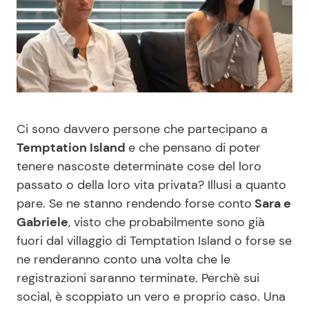
Benessere
Cucina e Ricette
Casa
Consigli di Cucina
Moda e Style
Dolci
Ci sono davvero persone che partecipano a
Mondo Mamma
Le Ricette in TV
Temptation Island
e che pensano di poter
tenere nascoste determinate cose del loro
News benessere
Primi Piatti
passato o della loro vita privata? Illusi a quanto
pare. Se ne stanno rendendo forse conto
Sara e
Salute
Ricette Facili e Veloci
Gabriele
, visto che probabilmente sono già
fuori dal villaggio di Temptation Island o forse se
Viaggi e Turismo
Ricette Feste
ne renderanno conto una volta che le
registrazioni saranno terminate. Perchè sui
Festività
Ricette per Bambini
social, è scoppiato un vero e proprio caso. Una