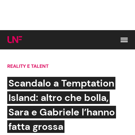
Vai al contenuto
REALITY E TALENT
Cerca:
Scandalo a Temptation
News e Cronaca
Gossip e TV
Island: altro che bolla,
Attualità Italiana
Bellezze VIP
Sara e Gabriele l’hanno
Dal Mondo
Coppie VIP
fatta grossa