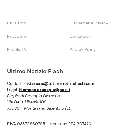
Chi siamo
Disclaimer e Privacy
Redazione
Contattaci
Pubblicità
Privacy Policy
Ultime Notizie Flash
Contatti:
redazione@ultimenotizieflash.com
Legal:
filomena.procopio@pec.it
Purple di Procopio Filomena
Via Della Libertà, 106
73030 - Montesano Salentino (LE)
P.IVA 03370960795 - iscrizione REA 307423