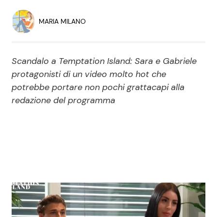
Economia
Fiction e Serie TV
MARIA MILANO
Persone Scomparse
Programmi TV
Scandalo a Temptation Island: Sara e Gabriele
Politica
Reality e Talent
protagonisti di un video molto hot che
potrebbe portare non pochi grattacapi alla
Soap Opera
redazione del programma
ShowBiz
Social News
News Cinema
News dal mondo
News Musica
News Spettacolo