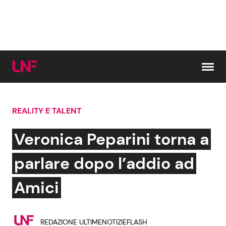
Vai al contenuto
REALITY E TALENT
Cerca:
Veronica Peparini torna a
News e Cronaca
Gossip e TV
parlare dopo l’addio ad
Attualità Italiana
Bellezze VIP
Amici
Dal Mondo
Coppie VIP
REDAZIONE ULTIMENOTIZIEFLASH