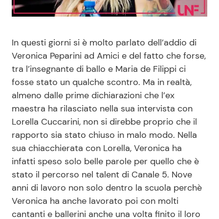
Benessere
Cucina e Ricette
Casa
Consigli di Cucina
In questi giorni si è molto parlato dell’addio di
Veronica Peparini ad Amici e del fatto che forse,
tra l’insegnante di ballo e Maria de Filippi ci
Moda e Style
Dolci
fosse stato un qualche scontro. Ma in realtà,
almeno dalle prime dichiarazioni che l’ex
Mondo Mamma
Le Ricette in TV
maestra ha rilasciato nella sua intervista con
Lorella Cuccarini, non si direbbe proprio che il
News benessere
Primi Piatti
rapporto sia stato chiuso in malo modo. Nella
sua chiacchierata con Lorella, Veronica ha
Salute
Ricette Facili e Veloci
infatti speso solo belle parole per quello che è
stato il percorso nel talent di Canale 5. Nove
Viaggi e Turismo
Ricette Feste
anni di lavoro non solo dentro la scuola perchè
Veronica ha anche lavorato poi con molti
Festività
Ricette per Bambini
cantanti e ballerini anche una volta finito il loro