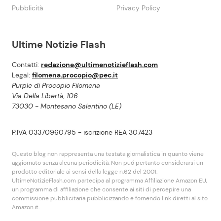
Pubblicità
Privacy Policy
Ultime Notizie Flash
Contatti:
redazione@ultimenotizieflash.com
Legal:
filomena.procopio@pec.it
Purple di Procopio Filomena
Via Della Libertà, 106
73030 - Montesano Salentino (LE)
P.IVA 03370960795 - iscrizione REA 307423
Questo blog non rappresenta una testata giornalistica in quanto viene
aggiornato senza alcuna periodicità. Non puó pertanto considerarsi un
prodotto editoriale ai sensi della legge n.62 del 2001.
UltimeNotizieFlash.com partecipa al programma Affiliazione Amazon EU,
un programma di affiliazione che consente ai siti di percepire una
commissione pubblicitaria pubblicizzando e fornendo link diretti al sito
Amazon.it.