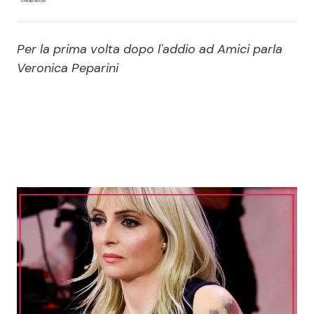
Economia
Fiction e Serie TV
Per la prima volta dopo l'addio ad Amici parla
Persone Scomparse
Programmi TV
Veronica Peparini
Politica
Reality e Talent
Soap Opera
ShowBiz
Social News
News Cinema
News dal mondo
News Musica
News Spettacolo