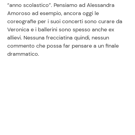
“anno scolastico”. Pensiamo ad Alessandra
Amoroso ad esempio, ancora oggi le
coreografie per i suoi concerti sono curare da
Seguici
Veronica e i ballerini sono spesso anche ex
allievi. Nessuna frecciatina quindi, nessun
commento che possa far pensare a un finale
drammatico.
Info
Chi siamo
Disclaimer e Privacy
Redazione
Contattaci
Pubblicità
Privacy Policy