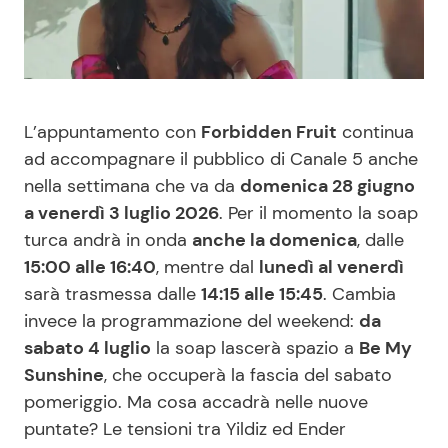
Benessere
Cucina e Ricette
Casa
Consigli di Cucina
L’appuntamento con
Forbidden Fruit
continua
Moda e Style
Dolci
ad accompagnare il pubblico di Canale 5 anche
nella settimana che va da
domenica 28 giugno
Mondo Mamma
Le Ricette in TV
a venerdì 3 luglio 2026
. Per il momento la soap
turca andrà in onda
anche la domenica
, dalle
News benessere
Primi Piatti
15:00 alle 16:40
, mentre dal
lunedì al venerdì
sarà trasmessa dalle
14:15 alle 15:45
. Cambia
Salute
Ricette Facili e Veloci
invece la programmazione del weekend:
da
sabato 4 luglio
la soap lascerà spazio a
Be My
Viaggi e Turismo
Ricette Feste
Sunshine
, che occuperà la fascia del sabato
pomeriggio. Ma cosa accadrà nelle nuove
Festività
Ricette per Bambini
puntate? Le tensioni tra Yildiz ed Ender