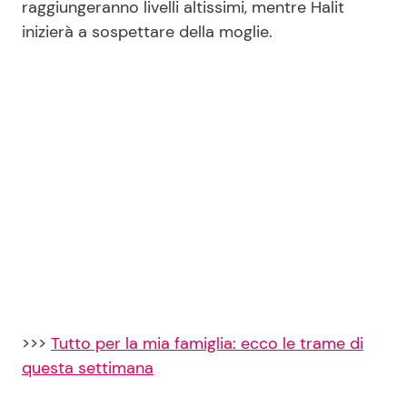
raggiungeranno livelli altissimi, mentre Halit
inizierà a sospettare della moglie.
Seguici
Info
Chi siamo
Disclaimer e Privacy
Redazione
Contattaci
Pubblicità
>>>
Tutto per la mia famiglia: ecco le trame di
questa settimana
Privacy Policy