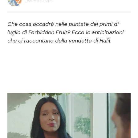
Economia
Fiction e Serie TV
Persone Scomparse
Programmi TV
Che cosa accadrà nelle puntate dei primi di
luglio di Forbidden Fruit? Ecco le anticipazioni
Politica
Reality e Talent
che ci raccontano della vendetta di Halit
Soap Opera
ShowBiz
Social News
News Cinema
News dal mondo
News Musica
News Spettacolo