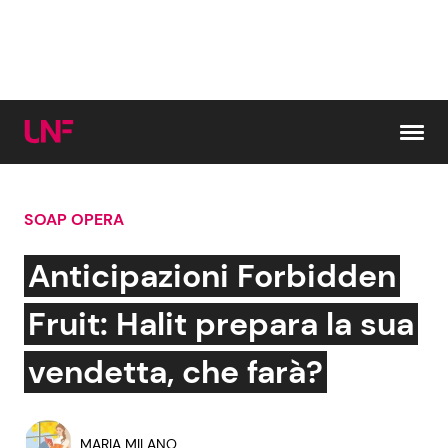
Vai al contenuto
SOAP OPERA
Cerca:
Anticipazioni Forbidden
News e Cronaca
Gossip e TV
Fruit: Halit prepara la sua
Attualità Italiana
Bellezze VIP
vendetta, che farà?
Dal Mondo
Coppie VIP
MARIA MILANO