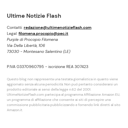
Ultime Notizie Flash
Contatti:
redazione@ultimenotizieflash.com
Legal:
filomena.procopio@pec.it
Purple di Procopio Filomena
Via Della Libertà, 106
73030 - Montesano Salentino (LE)
P.IVA 03370960795 - iscrizione REA 307423
Questo blog non rappresenta una testata giornalistica in quanto viene
aggiornato senza alcuna periodicità. Non puó pertanto considerarsi un
prodotto editoriale ai sensi della legge n.62 del 2001.
UltimeNotizieFlash.com partecipa al programma Affiliazione Amazon EU,
un programma di affiliazione che consente ai siti di percepire una
commissione pubblicitaria pubblicizzando e fornendo link diretti al sito
Amazon.it.