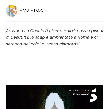
Economia
Fiction e Serie TV
MARIA MILANO
Persone Scomparse
Programmi TV
Arrivano su Canale 5 gli imperdibili nuovi episodi
Politica
Reality e Talent
di Beautiful: la soap è ambientata a Roma e ci
saranno dei colpi di scena clamorosi
Soap Opera
ShowBiz
Social News
News Cinema
News dal mondo
News Musica
News Spettacolo