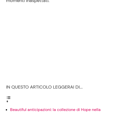
momenti inaspettati.
Seguici
Info
Chi siamo
Disclaimer e Privacy
Redazione
Contattaci
IN QUESTO ARTICOLO LEGGERAI DI...
Pubblicità
Privacy Policy
Beautiful anticipazioni: la collezione di Hope nella