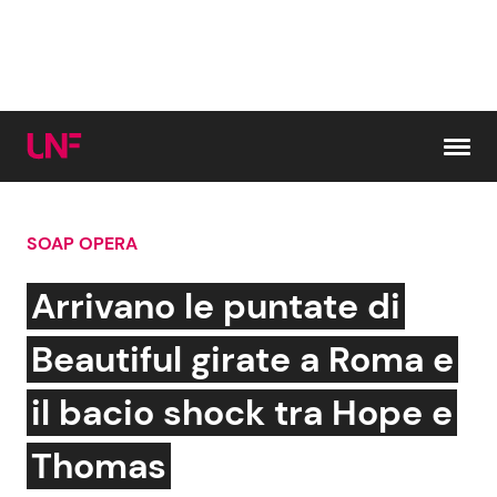
Vai al contenuto
SOAP OPERA
Cerca:
Arrivano le puntate di
News e Cronaca
Gossip e TV
Beautiful girate a Roma e
Attualità Italiana
Bellezze VIP
il bacio shock tra Hope e
Dal Mondo
Coppie VIP
Thomas