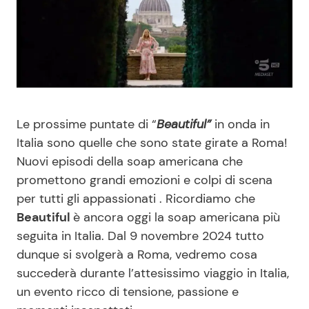
Benessere
Cucina e Ricette
Casa
Consigli di Cucina
Moda e Style
Dolci
Le prossime puntate di “
Beautiful”
in onda in
Mondo Mamma
Le Ricette in TV
Italia sono quelle che sono state girate a Roma!
Nuovi episodi della soap americana che
News benessere
Primi Piatti
promettono grandi emozioni e colpi di scena
per tutti gli appassionati . Ricordiamo che
Salute
Ricette Facili e Veloci
Beautiful
è ancora oggi la soap americana più
seguita in Italia. Dal 9 novembre 2024 tutto
Viaggi e Turismo
Ricette Feste
dunque si svolgerà a Roma, vedremo cosa
succederà durante l’attesissimo viaggio in Italia,
un evento ricco di tensione, passione e
Festività
Ricette per Bambini