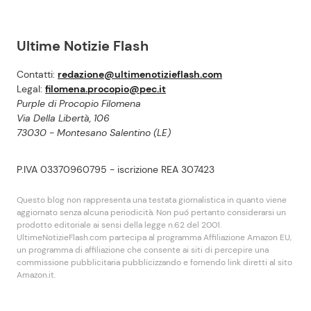
Ultime Notizie Flash
Contatti:
redazione@ultimenotizieflash.com
Legal:
filomena.procopio@pec.it
Purple di Procopio Filomena
Via Della Libertà, 106
73030 - Montesano Salentino (LE)
P.IVA 03370960795 - iscrizione REA 307423
Questo blog non rappresenta una testata giornalistica in quanto viene
aggiornato senza alcuna periodicità. Non puó pertanto considerarsi un
prodotto editoriale ai sensi della legge n.62 del 2001.
UltimeNotizieFlash.com partecipa al programma Affiliazione Amazon EU,
un programma di affiliazione che consente ai siti di percepire una
commissione pubblicitaria pubblicizzando e fornendo link diretti al sito
Amazon.it.