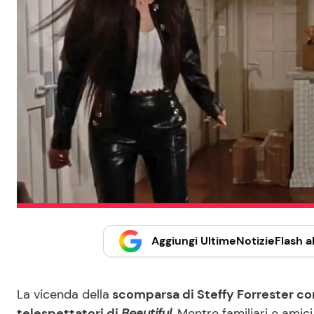
Aggiungi UltimeNotizieFlash al
La vicenda della
scomparsa di Steffy Forrester con
telespettatori di
Beautiful
.
Mentre familiari e amic