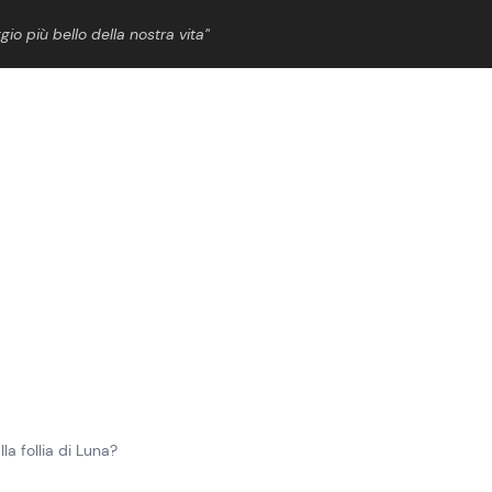
gio più bello della nostra vita”
ShowBiz
News Cinema
News Musica
News Spettacolo
lla follia di Luna?