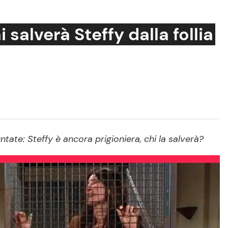
 salverà Steffy dalla follia
Cucina e Ricette
Consigli di Cucina
Dolci
Le Ricette in TV
ntate: Steffy è ancora prigioniera, chi la salverà?
Primi Piatti
Ricette Facili e Veloci
Ricette Feste
Ricette per Bambini