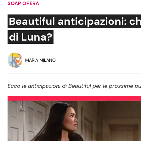
SOAP OPERA
Soap Opera
Beautiful anticipazioni: chi
di Luna?
Social News
Benessere
News dal mondo
Casa
MARIA MILANO
Moda e Style
Mondo Mamma
Ecco le anticipazioni di Beautiful per le prossime pu
News benessere
Salute
Viaggi e Turismo
Festività