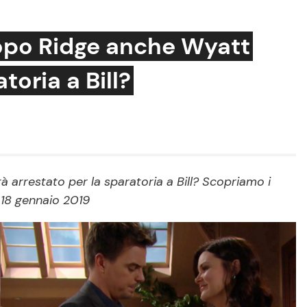
dopo Ridge anche Wyatt
toria a Bill?
Cucina e Ricette
Consigli di Cucina
Dolci
Le Ricette in TV
à arrestato per la sparatoria a Bill? Scopriamo i
 18 gennaio 2019
Primi Piatti
Ricette Facili e Veloci
Ricette Feste
Ricette per Bambini