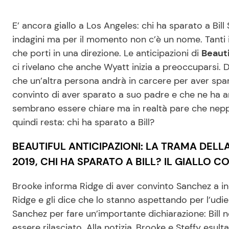
E’ ancora giallo a Los Angeles: chi ha sparato a Bil
indagini ma per il momento non c’è un nome. Tanti 
che porti in una direzione. Le anticipazioni di
Beauti
ci rivelano che anche Wyatt inizia a preoccuparsi. 
che un’altra persona andrà in carcere per aver spar
convinto di aver sparato a suo padre e che ne ha an
sembrano essere chiare ma in realtà pare che neppu
quindi resta: chi ha sparato a Bill?
BEAUTIFUL ANTICIPAZIONI: LA TRAMA DELL
2019, CHI HA SPARATO A BILL? IL GIALLO 
Brooke informa Ridge di aver convinto Sanchez a i
Ridge e gli dice che lo stanno aspettando per l’udi
Sanchez per fare un’importante dichiarazione: Bill 
essere rilasciato. Alla notizia, Brooke e Steffy esu