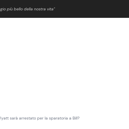
gio più bello della nostra vita”
ShowBiz
News Cinema
News Musica
News Spettacolo
att sarà arrestato per la sparatoria a Bill?