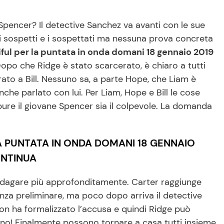
l Spencer? Il detective Sanchez va avanti con le sue
i sospetti e i sospettati ma nessuna prova concreta
ful per la puntata in onda domani 18 gennaio 2019
Dopo che Ridge è stato scarcerato, è chiaro a tutti
ato a Bill. Nessuno sa, a parte Hope, che Liam è
che parlato con lui. Per Liam, Hope e Bill le cose
re il giovane Spencer sia il colpevole. La domanda
A PUNTATA IN ONDA DOMANI 18 GENNAIO
CONTINUA
ndagare più approfonditamente. Carter raggiunge
enza preliminare, ma poco dopo arriva il detective
non ha formalizzato l’accusa e quindi Ridge può
ltano! Finalmente possono tornare a casa tutti insieme