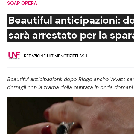
SOAP OPERA
Soap Opera
Beautiful anticipazioni: 
sarà arrestato per la spara
Social News
Benessere
REDAZIONE ULTIMENOTIZIEFLASH
News dal mondo
Casa
Moda e Style
Mondo Mamma
Beautiful anticipazioni: dopo Ridge anche Wyatt sar
dettagli con la trama della puntata in onda domani
News benessere
Salute
Viaggi e Turismo
Festività