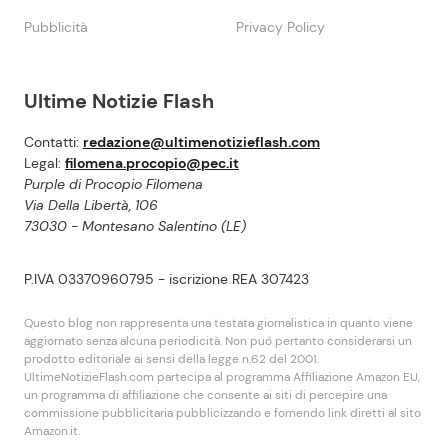
Pubblicità
Privacy Policy
Ultime Notizie Flash
Contatti:
redazione@ultimenotizieflash.com
Legal:
filomena.procopio@pec.it
Purple di Procopio Filomena
Via Della Libertà, 106
73030 - Montesano Salentino (LE)
P.IVA 03370960795 - iscrizione REA 307423
Questo blog non rappresenta una testata giornalistica in quanto viene
aggiornato senza alcuna periodicità. Non puó pertanto considerarsi un
prodotto editoriale ai sensi della legge n.62 del 2001.
UltimeNotizieFlash.com partecipa al programma Affiliazione Amazon EU,
un programma di affiliazione che consente ai siti di percepire una
commissione pubblicitaria pubblicizzando e fornendo link diretti al sito
Amazon.it.