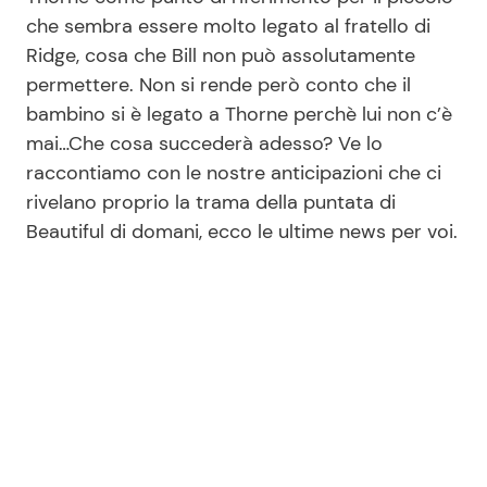
che sembra essere molto legato al fratello di
Ridge, cosa che Bill non può assolutamente
Seguici
permettere. Non si rende però conto che il
bambino si è legato a Thorne perchè lui non c’è
mai…Che cosa succederà adesso? Ve lo
raccontiamo con le nostre anticipazioni che ci
Info
rivelano proprio la trama della puntata di
Beautiful di domani, ecco le ultime news per voi.
Chi siamo
Disclaimer e Privacy
Redazione
Contattaci
Pubblicità
Privacy Policy