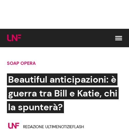
Vai al contenuto
SOAP OPERA
Cerca:
Beautiful anticipazioni: è
News e Cronaca
Gossip e TV
guerra tra Bill e Katie, chi
Attualità Italiana
Bellezze VIP
la spunterà?
Dal Mondo
Coppie VIP
REDAZIONE ULTIMENOTIZIEFLASH