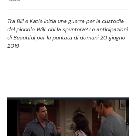
Economia
Fiction e Serie TV
Tra Bill e Katie inizia una guerra per la custodia
Persone Scomparse
Programmi TV
del piccolo Will: chi la spunterà? Le anticipazioni
di Beautiful per la puntata di domani 20 giugno
Politica
Reality e Talent
2019
Soap Opera
ShowBiz
Social News
News Cinema
News dal mondo
News Musica
News Spettacolo