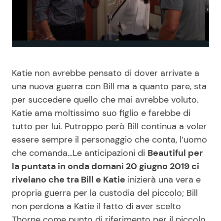
Benessere
Cucina e Ricette
Casa
Consigli di Cucina
Moda e Style
Dolci
Katie non avrebbe pensato di dover arrivate a
una nuova guerra con Bill ma a quanto pare, sta
Mondo Mamma
Le Ricette in TV
per succedere quello che mai avrebbe voluto.
Katie ama moltissimo suo figlio e farebbe di
News benessere
Primi Piatti
tutto per lui. Putroppo però Bill continua a voler
essere sempre il personaggio che conta, l’uomo
che comanda…Le anticipazioni di
Beautiful per
Salute
Ricette Facili e Veloci
la puntata in onda domani 20 giugno 2019 ci
rivelano che tra Bill e Katie
inizierà una vera e
Viaggi e Turismo
Ricette Feste
propria guerra per la custodia del piccolo; Bill
non perdona a Katie il fatto di aver scelto
Festività
Ricette per Bambini
Thorne come punto di riferimento per il piccolo