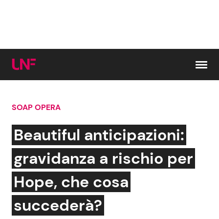
Vai al contenuto
SOAP OPERA
Cerca:
Beautiful anticipazioni:
News e Cronaca
Gossip e TV
gravidanza a rischio per
Attualità Italiana
Bellezze VIP
Hope, che cosa
Dal Mondo
Coppie VIP
succederà?