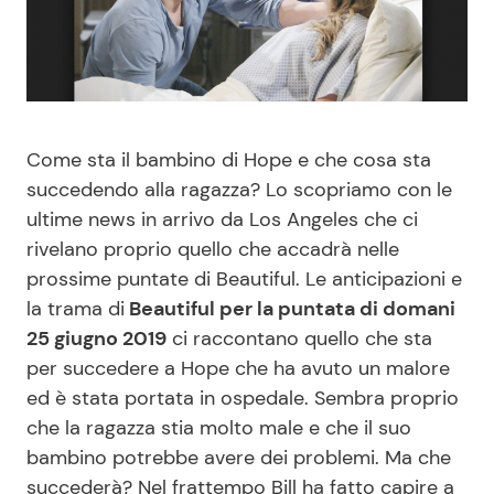
Benessere
Cucina e Ricette
Casa
Consigli di Cucina
Moda e Style
Dolci
Come sta il bambino di Hope e che cosa sta
succedendo alla ragazza? Lo scopriamo con le
Mondo Mamma
Le Ricette in TV
ultime news in arrivo da Los Angeles che ci
rivelano proprio quello che accadrà nelle
prossime puntate di Beautiful. Le anticipazioni e
News benessere
Primi Piatti
la trama di
Beautiful per la puntata di domani
25 giugno 2019
ci raccontano quello che sta
Salute
Ricette Facili e Veloci
per succedere a Hope che ha avuto un malore
ed è stata portata in ospedale. Sembra proprio
Viaggi e Turismo
Ricette Feste
che la ragazza stia molto male e che il suo
bambino potrebbe avere dei problemi. Ma che
Festività
Ricette per Bambini
succederà? Nel frattempo Bill ha fatto capire a