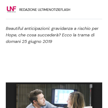
Economia
Fiction e Serie TV
REDAZIONE ULTIMENOTIZIEFLASH
Persone Scomparse
Programmi TV
Beautiful anticipazioni: gravidanza a rischio per
Politica
Reality e Talent
Hope, che cosa succederà? Ecco la trama di
domani 25 giugno 2019
Soap Opera
ShowBiz
Social News
News Cinema
News dal mondo
News Musica
News Spettacolo