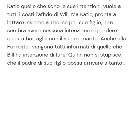
Katie quelle che sono le sue intenzioni: vuole a
tutti i costi l’affido di Will. Ma Katie, pronta a
Seguici
lottare insieme a Thorne per suo figlio, non
sembra avere nessuna intenzione di perdere
questa battaglia con il suo ex marito. Anche alla
Forrester vengono tutti informati di quello che
Info
Bill ha intenzione di fare. Quinn non si stupisce
che il padre di suo figlio possa arrivare a tanto…
Chi siamo
Disclaimer e Privacy
Redazione
Contattaci
Pubblicità
Privacy Policy