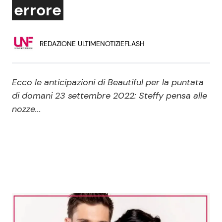
errore
Economia
Fiction e Serie TV
Persone Scomparse
Programmi TV
REDAZIONE ULTIMENOTIZIEFLASH
Politica
Reality e Talent
Ecco le anticipazioni di Beautiful per la puntata
Soap Opera
di domani 23 settembre 2022: Steffy pensa alle
nozze...
ShowBiz
Social News
News Cinema
News dal mondo
News Musica
News Spettacolo