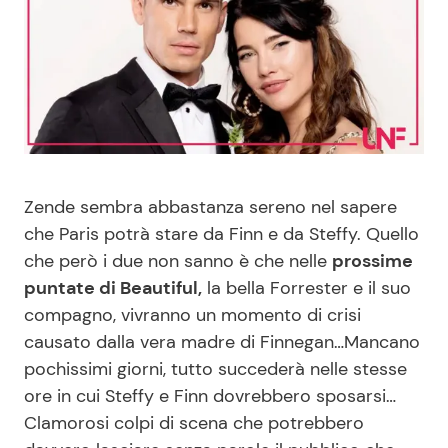
Benessere
Cucina e Ricette
Casa
Consigli di Cucina
Moda e Style
Dolci
Mondo Mamma
Le Ricette in TV
Zende sembra abbastanza sereno nel sapere
che Paris potrà stare da Finn e da Steffy. Quello
News benessere
Primi Piatti
che però i due non sanno è che nelle
prossime
puntate di Beautiful,
la bella Forrester e il suo
Salute
Ricette Facili e Veloci
compagno, vivranno un momento di crisi
causato dalla vera madre di Finnegan…Mancano
pochissimi giorni, tutto succederà nelle stesse
Viaggi e Turismo
Ricette Feste
ore in cui Steffy e Finn dovrebbero sposarsi…
Clamorosi colpi di scena che potrebbero
Festività
Ricette per Bambini