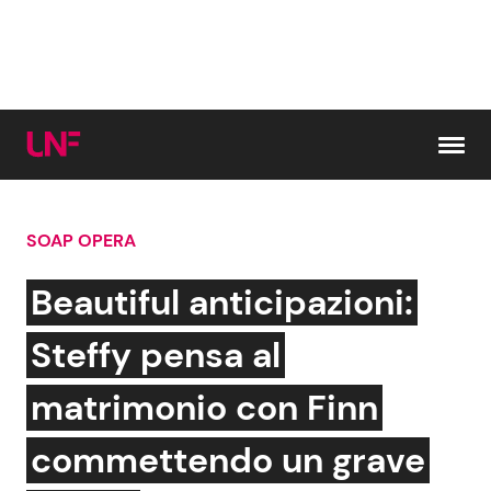
Vai al contenuto
SOAP OPERA
Cerca:
Beautiful anticipazioni:
News e Cronaca
Gossip e TV
Steffy pensa al
Attualità Italiana
Bellezze VIP
matrimonio con Finn
Dal Mondo
Coppie VIP
commettendo un grave