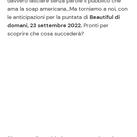
davvero lasciare senza parole il pubblico che
ama la soap americana…Ma torniamo a noi, con
le anticipazioni per la puntata di
Beautiful di
Seguici
domani, 23 settembre 2022.
Pronti per
scoprire che cosa succederà?
Info
Chi siamo
Disclaimer e Privacy
Redazione
Contattaci
Pubblicità
Privacy Policy