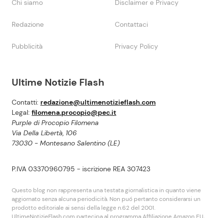
Chi siamo
Disclaimer e Privacy
Redazione
Contattaci
Pubblicità
Privacy Policy
Ultime Notizie Flash
Contatti:
redazione@ultimenotizieflash.com
Legal:
filomena.procopio@pec.it
Purple di Procopio Filomena
Via Della Libertà, 106
73030 - Montesano Salentino (LE)
P.IVA 03370960795 - iscrizione REA 307423
Questo blog non rappresenta una testata giornalistica in quanto viene
aggiornato senza alcuna periodicità. Non puó pertanto considerarsi un
prodotto editoriale ai sensi della legge n.62 del 2001.
UltimeNotizieFlash.com partecipa al programma Affiliazione Amazon EU,