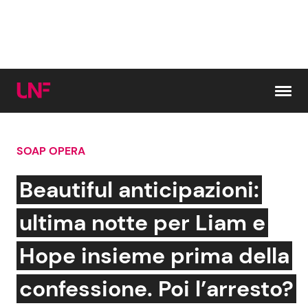
Vai al contenuto
SOAP OPERA
Cerca:
Beautiful anticipazioni:
News e Cronaca
Gossip e TV
ultima notte per Liam e
Attualità Italiana
Bellezze VIP
Hope insieme prima della
Dal Mondo
Coppie VIP
confessione. Poi l’arresto?