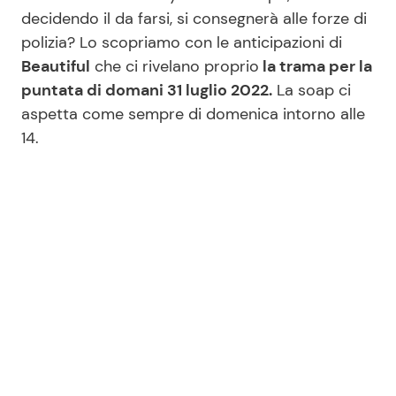
decidendo il da farsi, si consegnerà alle forze di
polizia? Lo scopriamo con le anticipazioni di
Seguici
Beautiful
che ci rivelano proprio
la trama per la
puntata di domani 31 luglio 2022.
La soap ci
aspetta come sempre di domenica intorno alle
14.
Info
Chi siamo
Disclaimer e Privacy
Redazione
Contattaci
Pubblicità
Privacy Policy