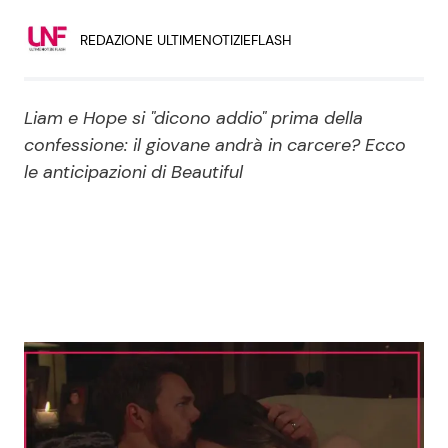
Economia
Fiction e Serie TV
REDAZIONE ULTIMENOTIZIEFLASH
Persone Scomparse
Programmi TV
Liam e Hope si "dicono addio" prima della
Politica
Reality e Talent
confessione: il giovane andrà in carcere? Ecco
le anticipazioni di Beautiful
Soap Opera
ShowBiz
Social News
News Cinema
News dal mondo
News Musica
News Spettacolo