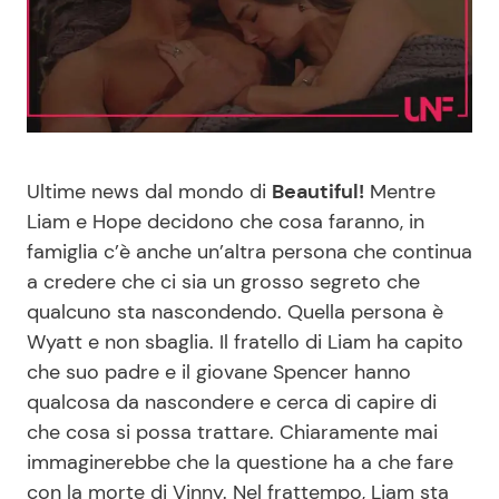
Benessere
Cucina e Ricette
Casa
Consigli di Cucina
Moda e Style
Dolci
Ultime news dal mondo di
Beautiful!
Mentre
Mondo Mamma
Le Ricette in TV
Liam e Hope decidono che cosa faranno, in
famiglia c’è anche un’altra persona che continua
a credere che ci sia un grosso segreto che
News benessere
Primi Piatti
qualcuno sta nascondendo. Quella persona è
Wyatt e non sbaglia. Il fratello di Liam ha capito
Salute
Ricette Facili e Veloci
che suo padre e il giovane Spencer hanno
qualcosa da nascondere e cerca di capire di
Viaggi e Turismo
Ricette Feste
che cosa si possa trattare. Chiaramente mai
immaginerebbe che la questione ha a che fare
Festività
Ricette per Bambini
con la morte di Vinny. Nel frattempo, Liam sta