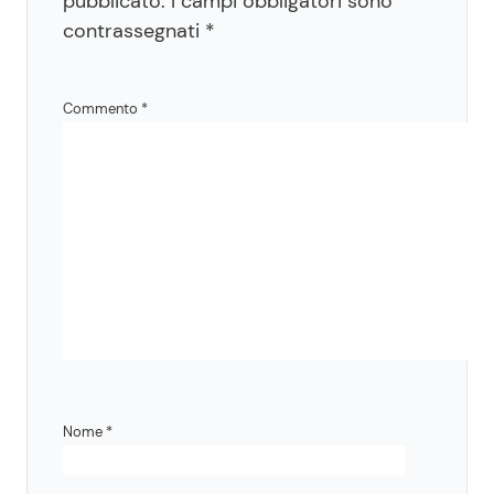
pubblicato.
I campi obbligatori sono
contrassegnati
*
Commento
*
Nome
*