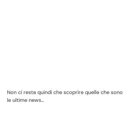
Seguici
Info
Chi siamo
Disclaimer e Privacy
Redazione
Non ci resta quindi che scoprire quelle che sono
Contattaci
le ultime news…
Pubblicità
Privacy Policy