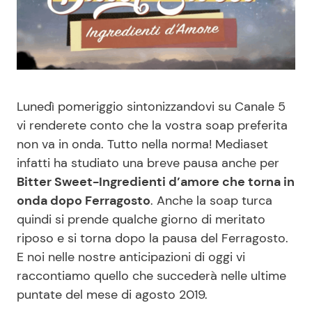
Benessere
Cucina e Ricette
Casa
Consigli di Cucina
Moda e Style
Dolci
Lunedì pomeriggio sintonizzandovi su Canale 5
vi renderete conto che la vostra soap preferita
Mondo Mamma
Le Ricette in TV
non va in onda. Tutto nella norma! Mediaset
infatti ha studiato una breve pausa anche per
News benessere
Primi Piatti
Bitter Sweet-Ingredienti d’amore che torna in
onda dopo Ferragosto
. Anche la soap turca
Salute
Ricette Facili e Veloci
quindi si prende qualche giorno di meritato
riposo e si torna dopo la pausa del Ferragosto.
E noi nelle nostre anticipazioni di oggi vi
Viaggi e Turismo
Ricette Feste
raccontiamo quello che succederà nelle ultime
puntate del mese di agosto 2019.
Festività
Ricette per Bambini