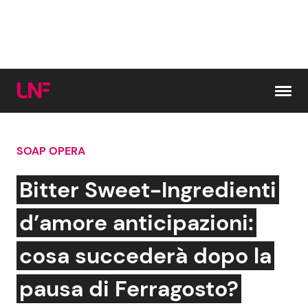
Vai al contenuto
SOAP OPERA
Cerca:
Bitter Sweet-Ingredienti
News e Cronaca
Gossip e TV
d’amore anticipazioni:
Attualità Italiana
Bellezze VIP
cosa succederà dopo la
Dal Mondo
Coppie VIP
pausa di Ferragosto?