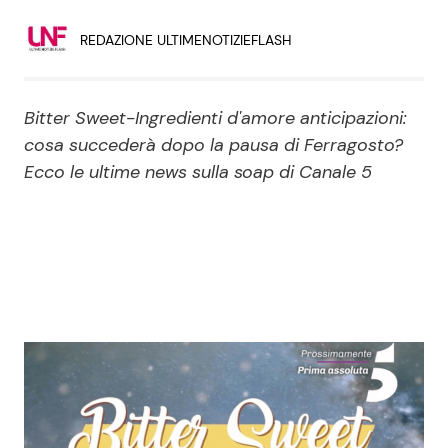
Economia
Fiction e Serie TV
REDAZIONE ULTIMENOTIZIEFLASH
Persone Scomparse
Programmi TV
Bitter Sweet-Ingredienti d'amore anticipazioni:
Politica
Reality e Talent
cosa succederà dopo la pausa di Ferragosto?
Ecco le ultime news sulla soap di Canale 5
Soap Opera
ShowBiz
Social News
News Cinema
News dal mondo
News Musica
News Spettacolo