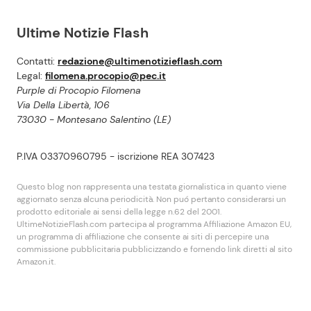
Ultime Notizie Flash
Contatti:
redazione@ultimenotizieflash.com
Legal:
filomena.procopio@pec.it
Purple di Procopio Filomena
Via Della Libertà, 106
73030 - Montesano Salentino (LE)
P.IVA 03370960795 - iscrizione REA 307423
Questo blog non rappresenta una testata giornalistica in quanto viene
aggiornato senza alcuna periodicità. Non puó pertanto considerarsi un
prodotto editoriale ai sensi della legge n.62 del 2001.
UltimeNotizieFlash.com partecipa al programma Affiliazione Amazon EU,
un programma di affiliazione che consente ai siti di percepire una
commissione pubblicitaria pubblicizzando e fornendo link diretti al sito
Amazon.it.