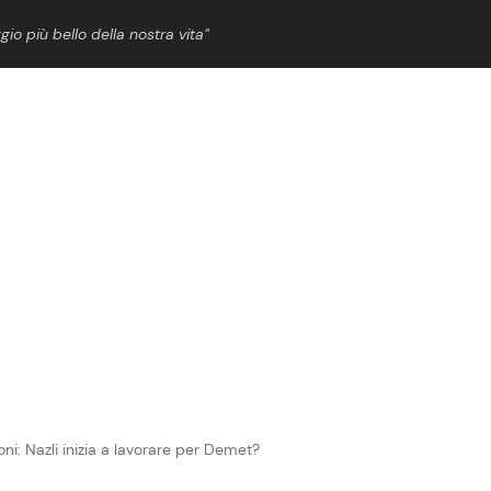
gio più bello della nostra vita”
ShowBiz
News Cinema
News Musica
News Spettacolo
ni: Nazli inizia a lavorare per Demet?