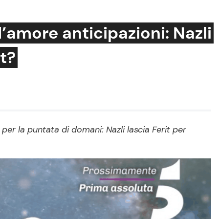
’amore anticipazioni: Nazli
t?
Cucina e Ricette
Consigli di Cucina
Dolci
Le Ricette in TV
per la puntata di domani: Nazli lascia Ferit per
Primi Piatti
Ricette Facili e Veloci
Ricette Feste
Ricette per Bambini