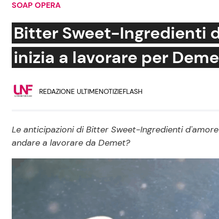
SOAP OPERA
Soap Opera
Bitter Sweet-Ingredienti d
inizia a lavorare per Deme
Social News
Benessere
REDAZIONE ULTIMENOTIZIEFLASH
News dal mondo
Casa
Moda e Style
Mondo Mamma
Le anticipazioni di Bitter Sweet-Ingredienti d'amore 
andare a lavorare da Demet?
News benessere
Salute
Viaggi e Turismo
Festività