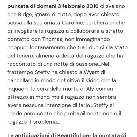
puntata di domani 3 febbraio 2016
ci svelano
che Ridge, ignaro di tutto, dopo aver chiesto
Seguici
scusa alla sua amata Caroline, cercherà anche
di invogliare la ragazza a collaborare a stretto
contatto con Thomas, non immaginando
neppure lontanamente che tra i due ci sia stato
Info
del tenero, almeno a detta del ragazzo che ha
raccontato di una notte di passione…Nel
Chi siamo
frattempo Steffy ha chiesto a Wyatt di
Disclaimer e Privacy
cancellare in modo definitivo il video che la
inquadra la sera della morte di Aly con un
Redazione
attrezzo in mano ma il ragazzo non sembra
Contattaci
avere nessuna intenzione di farlo…Steffy si
Pubblicità
rende però conto che probabilmente non è il
ragazzo il problema…
Privacy Policy
Le anticipazioni di Beautiful per la puntata di