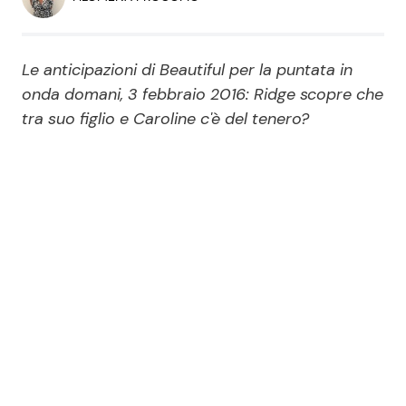
Economia
Fiction e Serie TV
Persone Scomparse
Programmi TV
Le anticipazioni di Beautiful per la puntata in
onda domani, 3 febbraio 2016: Ridge scopre che
Politica
tra suo figlio e Caroline c'è del tenero?
Reality e Talent
Soap Opera
ShowBiz
Social News
News Cinema
News dal mondo
News Musica
News Spettacolo