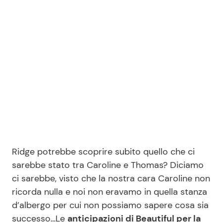
Benessere
Cucina e Ricette
Casa
Consigli di Cucina
Moda e Style
Dolci
Mondo Mamma
Le Ricette in TV
News benessere
Primi Piatti
Ridge potrebbe scoprire subito quello che ci
Salute
Ricette Facili e Veloci
sarebbe stato tra Caroline e Thomas? Diciamo
ci sarebbe, visto che la nostra cara Caroline non
Viaggi e Turismo
Ricette Feste
ricorda nulla e noi non eravamo in quella stanza
d’albergo per cui non possiamo sapere cosa sia
Festività
Ricette per Bambini
successo…Le
anticipazioni di Beautiful per la