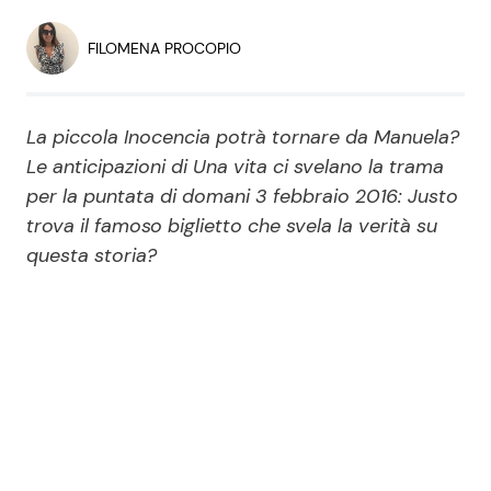
Economia
Fiction e Serie TV
FILOMENA PROCOPIO
Persone Scomparse
Programmi TV
La piccola Inocencia potrà tornare da Manuela?
Politica
Reality e Talent
Le anticipazioni di Una vita ci svelano la trama
per la puntata di domani 3 febbraio 2016: Justo
Soap Opera
trova il famoso biglietto che svela la verità su
questa storia?
ShowBiz
Social News
News Cinema
News dal mondo
News Musica
News Spettacolo