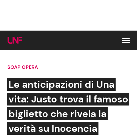
Vai al contenuto
SOAP OPERA
Cerca:
Le anticipazioni di Una
News e Cronaca
Gossip e TV
vita: Justo trova il famoso
Attualità Italiana
Bellezze VIP
biglietto che rivela la
Dal Mondo
Coppie VIP
verità su Inocencia