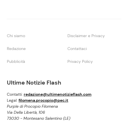
Chi siamo
Disclaimer e Privacy
Redazione
Contattaci
Pubblicità
Privacy Policy
Ultime Notizie Flash
Contatti:
redazione@ultimenotizieflash.com
Legal:
filomena.procopio@pec.it
Purple di Procopio Filomena
Via Della Libertà, 106
73030 - Montesano Salentino (LE)