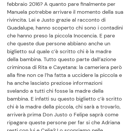
febbraio 2016? A quanto pare finalmente per
Manuela potrebbe arrivare il momento della sua
rivincita. Lei e Justo grazie al racconto di
Seguici
Guadalupe, hanno scoperto chi sono i contadini
che hanno preso la piccola Inocencia. E pare
che queste due persone abbiano anche un
biglietto sul quale c’è scritto chi è la madre
Info
della bambina. Tutto questo parte dall’azione
Chi siamo
criminosa di Rita e Cayetana: la cameriera però
alla fine non ce l’ha fatta a uccidere la piccola e
Disclaimer e Privacy
ha anche lasciato preziose informazioni
Redazione
svelando a tutti chi fosse la madre della
Contattaci
bambina. E infatti su questo biglietto c’è scritto
chi è la madre della piccola, chi sarà a trovarlo,
Pubblicità
arriverà prima Don Justo o Felipe saprà come
Privacy Policy
ripagare queste persone per far si che Adriana
resti con lui e Celia? Lo scopriamo nelle