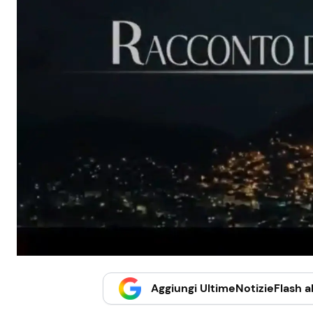
Aggiungi UltimeNotizieFlash al