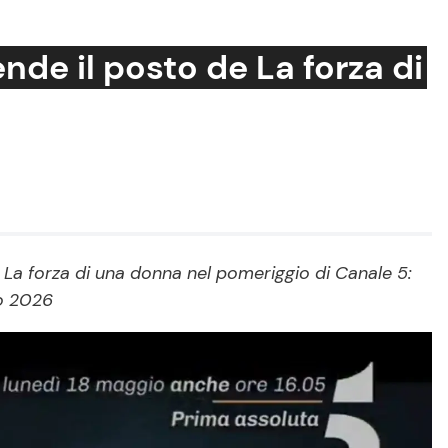
nde il posto de La forza di
Cucina e Ricette
Consigli di Cucina
Dolci
Le Ricette in TV
 La forza di una donna nel pomeriggio di Canale 5:
o 2026
Primi Piatti
Ricette Facili e Veloci
Ricette Feste
Ricette per Bambini