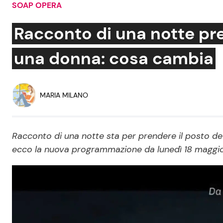
SOAP OPERA
Soap Opera
Racconto di una notte pre
una donna: cosa cambia
Social News
Benessere
News dal mondo
Casa
MARIA MILANO
Moda e Style
Mondo Mamma
Racconto di una notte sta per prendere il posto de
ecco la nuova programmazione da lunedì 18 maggi
News benessere
Salute
Viaggi e Turismo
Festività