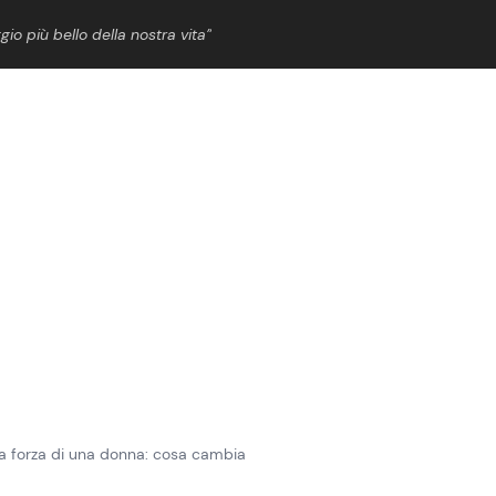
gio più bello della nostra vita”
ShowBiz
News Cinema
News Musica
News Spettacolo
La forza di una donna: cosa cambia