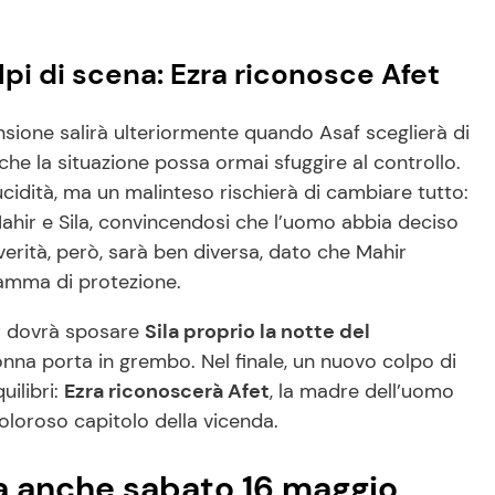
i di scena: Ezra riconosce Afet
nsione salirà ulteriormente quando Asaf sceglierà di
o che la situazione possa ormai sfuggire al controllo.
idità, ma un malinteso rischierà di cambiare tutto:
Mahir e Sila, convincendosi che l’uomo abbia deciso
verità, però, sarà ben diversa, dato che Mahir
ramma di protezione.
r dovrà sposare
Sila proprio la notte del
onna porta in grembo. Nel finale, un nuovo colpo di
ilibri:
Ezra riconoscerà Afet
, la madre dell’uomo
oloroso capitolo della vicenda.
a anche sabato 16 maggio