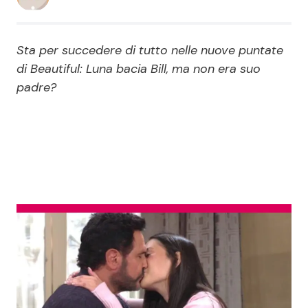
Economia
Fiction e Serie TV
Sta per succedere di tutto nelle nuove puntate
Persone Scomparse
Programmi TV
di Beautiful: Luna bacia Bill, ma non era suo
padre?
Politica
Reality e Talent
Soap Opera
ShowBiz
Social News
News Cinema
News dal mondo
News Musica
News Spettacolo