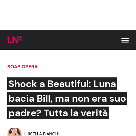
Vai al contenuto
SOAP OPERA
Cerca:
Shock a Beautiful: Luna
News e Cronaca
Gossip e TV
bacia Bill, ma non era suo
Attualità Italiana
Bellezze VIP
padre? Tutta la verità
Dal Mondo
Coppie VIP
LUISELLA BIANCHI