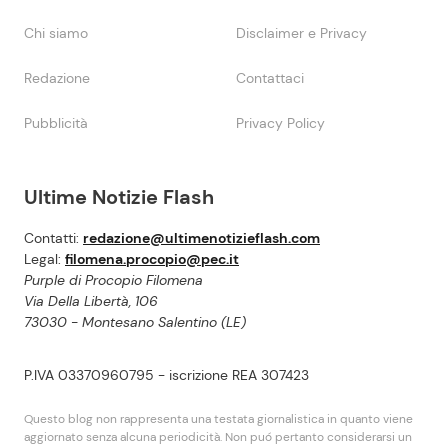
Chi siamo
Disclaimer e Privacy
Redazione
Contattaci
Pubblicità
Privacy Policy
Ultime Notizie Flash
Contatti:
redazione@ultimenotizieflash.com
Legal:
filomena.procopio@pec.it
Purple di Procopio Filomena
Via Della Libertà, 106
73030 - Montesano Salentino (LE)
P.IVA 03370960795 - iscrizione REA 307423
Questo blog non rappresenta una testata giornalistica in quanto viene
aggiornato senza alcuna periodicità. Non puó pertanto considerarsi un