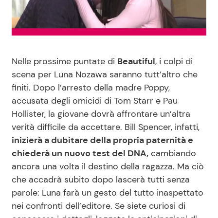
Benessere
Cucina e Ricette
Casa
Consigli di Cucina
Nelle prossime puntate di
Beautiful
, i colpi di
Moda e Style
Dolci
scena per Luna Nozawa saranno tutt’altro che
finiti. Dopo l’arresto della madre Poppy,
Mondo Mamma
Le Ricette in TV
accusata degli omicidi di Tom Starr e Pau
Hollister, la giovane dovrà affrontare un’altra
News benessere
Primi Piatti
verità difficile da accettare. Bill Spencer, infatti,
inizierà a dubitare della propria paternità e
Salute
Ricette Facili e Veloci
chiederà un nuovo test del DNA,
cambiando
ancora una volta il destino della ragazza. Ma ciò
Viaggi e Turismo
Ricette Feste
che accadrà subito dopo lascerà tutti senza
parole: Luna farà un gesto del tutto inaspettato
nei confronti dell’editore. Se siete curiosi di
Festività
Ricette per Bambini