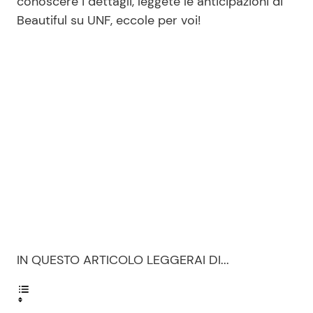
conoscere i dettagli, leggete le anticipazioni di
Beautiful su UNF, eccole per voi!
Seguici
Info
Chi siamo
Disclaimer e Privacy
Redazione
Contattaci
Pubblicità
IN QUESTO ARTICOLO LEGGERAI DI...
Privacy Policy