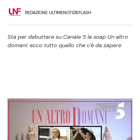
Economia
Fiction e Serie TV
REDAZIONE ULTIMENOTIZIEFLASH
Persone Scomparse
Programmi TV
Sta per debuttare su Canale 5 la soap Un altro
Politica
Reality e Talent
domani: ecco tutto quello che c'è da sapere
Soap Opera
ShowBiz
Social News
News Cinema
News dal mondo
News Musica
News Spettacolo