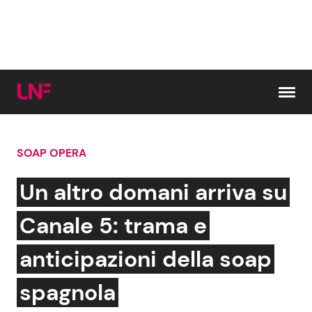
Vai al contenuto
SOAP OPERA
Cerca:
Un altro domani arriva su
News e Cronaca
Gossip e TV
Canale 5: trama e
Attualità Italiana
Bellezze VIP
anticipazioni della soap
Dal Mondo
Coppie VIP
spagnola