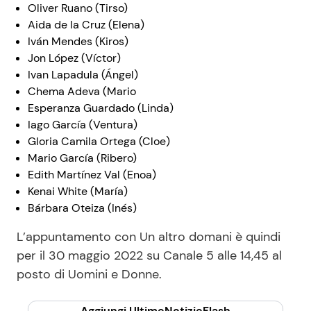
Oliver Ruano (Tirso)
Aida de la Cruz (Elena)
Iván Mendes (Kiros)
Jon López (Víctor)
Ivan Lapadula (Ángel)
Chema Adeva (Mario
Esperanza Guardado (Linda)
Iago García (Ventura)
Gloria Camila Ortega (Cloe)
Mario García (Ribero)
Edith Martínez Val (Enoa)
Kenai White (María)
Bárbara Oteiza (Inés)
L’appuntamento con Un altro domani è quindi
per il 30 maggio 2022 su Canale 5 alle 14,45 al
posto di Uomini e Donne.
Aggiungi UltimeNotizieFlash