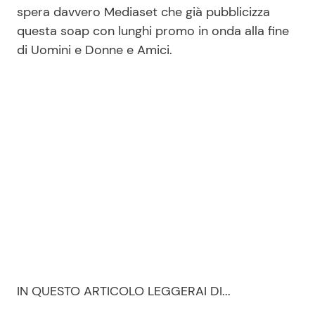
spera davvero Mediaset che già pubblicizza
questa soap con lunghi promo in onda alla fine
di Uomini e Donne e Amici.
Seguici
Info
Chi siamo
Disclaimer e Privacy
Redazione
Contattaci
Pubblicità
Privacy Policy
IN QUESTO ARTICOLO LEGGERAI DI...