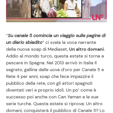
Benessere
Cucina e Ricette
Casa
Consigli di Cucina
Moda e Style
Dolci
“
Su canale 5 comincia un viaggio sulle pagine di
un diario sbiadito
” ci svela la voce narrante
della nuova soap di Mediaset,
Un altro domani
.
Mondo Mamma
Le Ricette in TV
Addio al mondo turco, questa estate si torna a
pescare in Spagna. Nel 2013 arrivò in Italia Il
News benessere
Primi Piatti
segreto, gallina dalle uova d’oro per Canale 5 e
Rete 4 per anni, soap che fece impazzire il
Salute
Ricette Facili e Veloci
pubblico della rete, con gli attori spagnoli
diventati veri e proprio idoli. Un po’ come è
Viaggi e Turismo
Ricette Feste
successo poi anche con Can Yaman e le sue
serie turche. Questa estate si riprova: Un altro
Festività
Ricette per Bambini
domani, conquisterà il pubblico di Canale 5? Lo