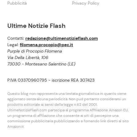
Pubblicità
Privacy Policy
Ultime Notizie Flash
Contatti:
redazione@ultimenotizieflash.com
Legal:
filomena.procopio@pec.it
Purple di Procopio Filomena
Via Della Libertà, 106
73030 - Montesano Salentino (LE)
P.IVA 03370960795 - iscrizione REA 307423
Questo blog non rappresenta una testata giornalistica in quanto viene
aggiornato senza alcuna periodicità. Non puó pertanto considerarsi un
prodotto editoriale ai sensi della legge n.62 del 2001.
UltimeNotizieFlash.com partecipa al programma Affiliazione Amazon EU,
un programma di affiliazione che consente ai siti di percepire una
commissione pubblicitaria pubblicizzando e fornendo link diretti al sito
Amazon.it.