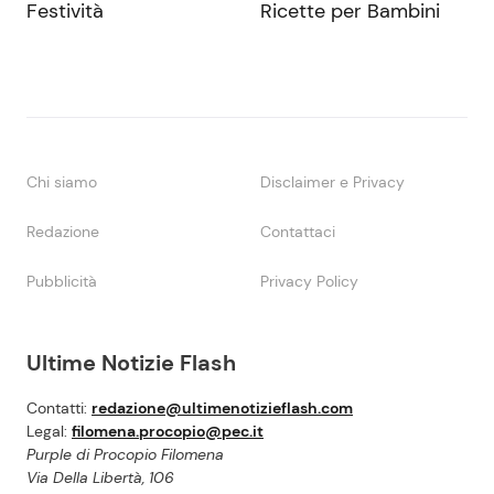
Festività
Ricette per Bambini
Chi siamo
Disclaimer e Privacy
Redazione
Contattaci
Pubblicità
Privacy Policy
Ultime Notizie Flash
Contatti:
redazione@ultimenotizieflash.com
Legal:
filomena.procopio@pec.it
Purple di Procopio Filomena
Via Della Libertà, 106