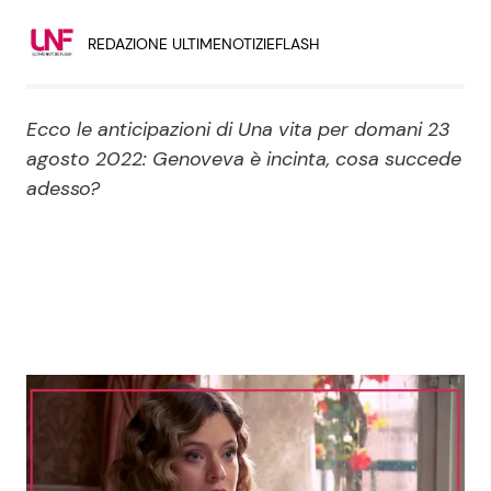
Economia
Fiction e Serie TV
REDAZIONE ULTIMENOTIZIEFLASH
Persone Scomparse
Programmi TV
Ecco le anticipazioni di Una vita per domani 23
Politica
Reality e Talent
agosto 2022: Genoveva è incinta, cosa succede
adesso?
Soap Opera
ShowBiz
Social News
News Cinema
News dal mondo
News Musica
News Spettacolo