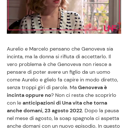
Benessere
Cucina e Ricette
Casa
Consigli di Cucina
Moda e Style
Dolci
Aurelio e Marcelo pensano che Genoveva sia
Mondo Mamma
Le Ricette in TV
incinta, ma la donna si rifiuta di accettarlo. Il
vero problema è che Genoveva non riesce a
pensare di poter avere un figlio da un uomo
News benessere
Primi Piatti
come Aurelio e glielo fa capire in modo diretto,
senza troppi giri di parole. Ma
Genoveva è
Salute
Ricette Facili e Veloci
incinta oppure no
? Non ci resta che scoprirlo
con le
anticipazioni di Una vita che torna
Viaggi e Turismo
Ricette Feste
anche domani, 23 agosto 2022
. Dopo la pausa
nel mese di agosto, la soap spagnola ci aspetta
Festività
Ricette per Bambini
anche domani con un nuovo episodio. In questo