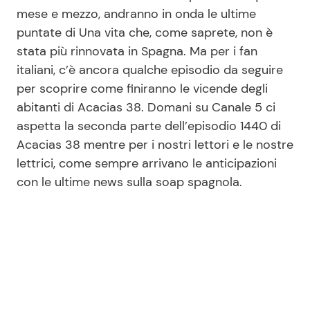
mese e mezzo, andranno in onda le ultime
puntate di Una vita che, come saprete, non è
Seguici
stata più rinnovata in Spagna. Ma per i fan
italiani, c’è ancora qualche episodio da seguire
per scoprire come finiranno le vicende degli
abitanti di Acacias 38. Domani su Canale 5 ci
Info
aspetta la seconda parte dell’episodio 1440 di
Acacias 38 mentre per i nostri lettori e le nostre
Chi siamo
lettrici, come sempre arrivano le anticipazioni
Disclaimer e Privacy
con le ultime news sulla soap spagnola.
Redazione
Contattaci
Pubblicità
Privacy Policy