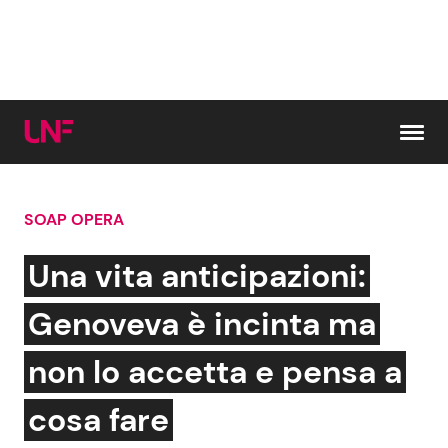
Vai al contenuto
SOAP OPERA
Cerca:
Una vita anticipazioni:
News e Cronaca
Gossip e TV
Genoveva è incinta ma
Attualità Italiana
Bellezze VIP
non lo accetta e pensa a
Dal Mondo
Coppie VIP
cosa fare