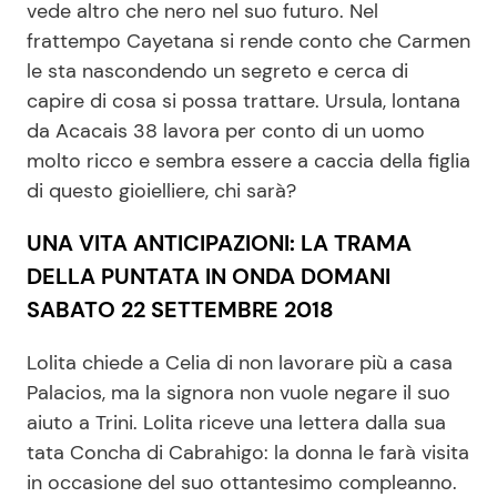
vede altro che nero nel suo futuro. Nel
frattempo Cayetana si rende conto che Carmen
le sta nascondendo un segreto e cerca di
Seguici
capire di cosa si possa trattare. Ursula, lontana
da Acacais 38 lavora per conto di un uomo
molto ricco e sembra essere a caccia della figlia
di questo gioielliere, chi sarà?
Info
UNA VITA ANTICIPAZIONI: LA TRAMA
Chi siamo
DELLA PUNTATA IN ONDA DOMANI
Disclaimer e Privacy
SABATO 22 SETTEMBRE 2018
Redazione
Lolita chiede a Celia di non lavorare più a casa
Contattaci
Palacios, ma la signora non vuole negare il suo
Pubblicità
aiuto a Trini. Lolita riceve una lettera dalla sua
Privacy Policy
tata Concha di Cabrahigo: la donna le farà visita
in occasione del suo ottantesimo compleanno.