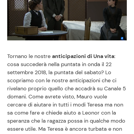
Benessere
Cucina e Ricette
Casa
Consigli di Cucina
Moda e Style
Dolci
Tornano le nostre
anticipazioni di Una vita
:
Mondo Mamma
Le Ricette in TV
cosa succederà nella puntata in onda il 22
settembre 2018, la puntata del sabato? Lo
News benessere
Primi Piatti
scopriamo con le nostre anticipazioni che ci
rivelano proprio quello che accadrà su Canale 5
Salute
Ricette Facili e Veloci
domani. Come avrete visto, Mauro vuole
cercare di aiutare in tutti i modi Teresa ma non
Viaggi e Turismo
Ricette Feste
sa come fare e chiede aiuto a Leonor con la
speranza che la ragazza possa in qualche modo
Festività
Ricette per Bambini
essere utile. Ma Teresa è ancora turbata e non