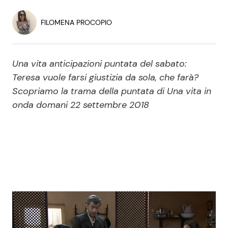
Economia
Fiction e Serie TV
FILOMENA PROCOPIO
Persone Scomparse
Programmi TV
Una vita anticipazioni puntata del sabato:
Politica
Reality e Talent
Teresa vuole farsi giustizia da sola, che farà?
Scopriamo la trama della puntata di Una vita in
Soap Opera
onda domani 22 settembre 2018
ShowBiz
Social News
News Cinema
News dal mondo
News Musica
News Spettacolo