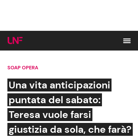
Vai al contenuto
SOAP OPERA
Cerca:
Una vita anticipazioni
News e Cronaca
Gossip e TV
puntata del sabato:
Attualità Italiana
Bellezze VIP
Teresa vuole farsi
Dal Mondo
Coppie VIP
giustizia da sola, che farà?