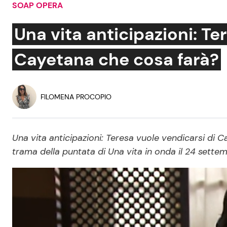
SOAP OPERA
Soap Opera
Una vita anticipazioni: Te
Cayetana che cosa farà?
Social News
Benessere
News dal mondo
Casa
FILOMENA PROCOPIO
Moda e Style
Mondo Mamma
Una vita anticipazioni: Teresa vuole vendicarsi di 
trama della puntata di Una vita in onda il 24 sette
News benessere
Salute
Viaggi e Turismo
Festività