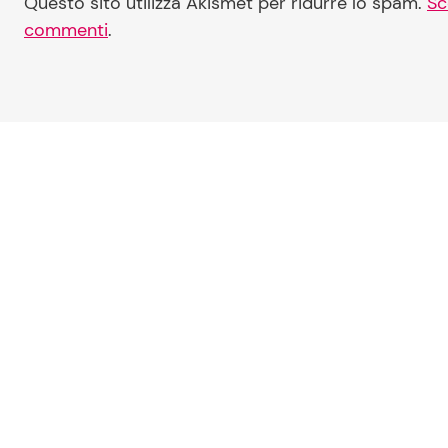
Questo sito utilizza Akismet per ridurre lo spam.
Sc
commenti
.