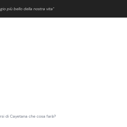
gio più bello della nostra vita”
ShowBiz
News Cinema
News Musica
News Spettacolo
arsi di Cayetana che cosa farà?