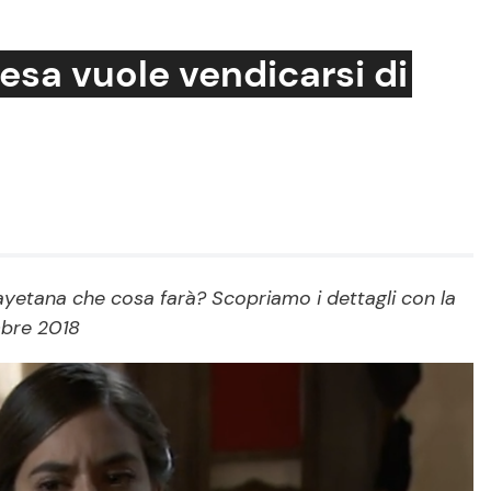
resa vuole vendicarsi di
Cucina e Ricette
Consigli di Cucina
Dolci
Le Ricette in TV
Cayetana che cosa farà? Scopriamo i dettagli con la
mbre 2018
Primi Piatti
Ricette Facili e Veloci
Ricette Feste
Ricette per Bambini