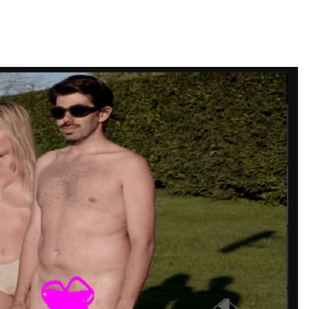
Cucina e Ricette
Consigli di Cucina
Dolci
Le Ricette in TV
Primi Piatti
Ricette Facili e Veloci
Ricette Feste
Ricette per Bambini