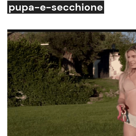
pupa-e-secchione
Soap Opera
Social News
Benessere
News dal mondo
Casa
Moda e Style
Mondo Mamma
News benessere
Salute
Viaggi e Turismo
Festività