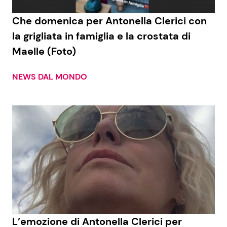
Che domenica per Antonella Clerici con
la grigliata in famiglia e la crostata di
Seguici
Maelle (Foto)
NEWS DAL MONDO
Info
Chi siamo
Disclaimer e Privacy
Redazione
Contattaci
Pubblicità
Privacy Policy
L’emozione di Antonella Clerici per