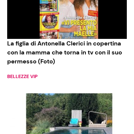
Economia
Fiction e Serie TV
Persone Scomparse
Programmi TV
Politica
Reality e Talent
La figlia di Antonella Clerici in copertina
con la mamma che torna in tv con il suo
Soap Opera
permesso (Foto)
BELLEZZE VIP
ShowBiz
Social News
News Cinema
News dal mondo
News Musica
News Spettacolo