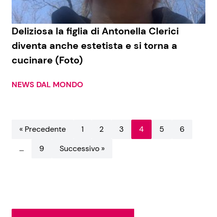
Deliziosa la figlia di Antonella Clerici
diventa anche estetista e si torna a
cucinare (Foto)
NEWS DAL MONDO
« Precedente
1
2
3
4
5
6
…
9
Successivo »