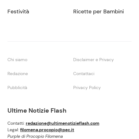
Festività
Ricette per Bambini
Chi siamo
Disclaimer e Privacy
Redazione
Contattaci
Pubblicità
Privacy Policy
Ultime Notizie Flash
Contatti:
redazione@ultimenotizieflash.com
Legal:
filomena.procopio@pec.it
Purple di Procopio Filomena