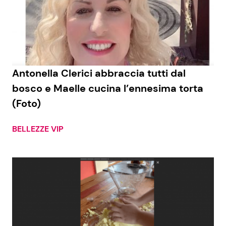
Economia
Fiction e Serie TV
Persone Scomparse
Programmi TV
Politica
Reality e Talent
Antonella Clerici abbraccia tutti dal
bosco e Maelle cucina l’ennesima torta
Soap Opera
(Foto)
BELLEZZE VIP
ShowBiz
Social News
News Cinema
News dal mondo
News Musica
News Spettacolo