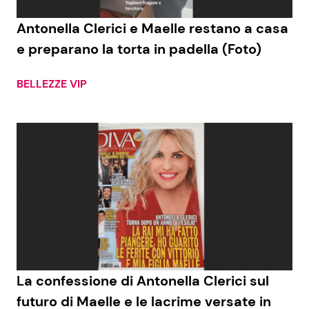
Antonella Clerici e Maelle restano a casa
e preparano la torta in padella (Foto)
Seguici
BELLEZZE VIP
Info
Chi siamo
Disclaimer e Privacy
Redazione
Contattaci
Pubblicità
La confessione di Antonella Clerici sul
Privacy Policy
futuro di Maelle e le lacrime versate in