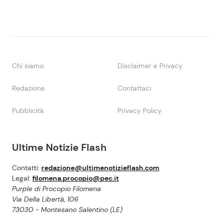
Chi siamo
Disclaimer e Privacy
Redazione
Contattaci
Pubblicità
Privacy Policy
Ultime Notizie Flash
Contatti:
redazione@ultimenotizieflash.com
Legal:
filomena.procopio@pec.it
Purple di Procopio Filomena
Via Della Libertà, 106
73030 - Montesano Salentino (LE)