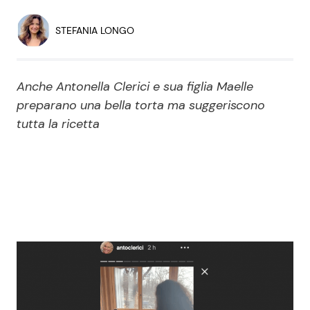
Economia
Fiction e Serie TV
STEFANIA LONGO
Persone Scomparse
Programmi TV
Anche Antonella Clerici e sua figlia Maelle
Politica
Reality e Talent
preparano una bella torta ma suggeriscono
tutta la ricetta
Soap Opera
ShowBiz
Social News
News Cinema
News dal mondo
News Musica
News Spettacolo