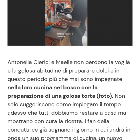
Benessere
Cucina e Ricette
Casa
Consigli di Cucina
Moda e Style
Dolci
Mondo Mamma
Le Ricette in TV
Antonella Clerici e Maelle non perdono la voglia
e la golosa abitudine di preparare dolci e in
questo periodo più che mai sono impegnate
News benessere
Primi Piatti
nella loro cucina nel bosco con la
preparazione di una golosa torta (foto).
Non
Salute
Ricette Facili e Veloci
solo suggeriscono come impiegare il tempo
adesso che tutti dobbiamo restare a casa ma
Viaggi e Turismo
Ricette Feste
mostrano con cura la ricetta. I fan della
conduttrice già sognano il giorno in cui andrà in
Festività
Ricette per Bambini
onda un suo programma di cucina, un nuovo