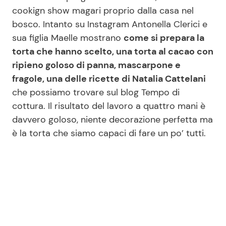
cookign show magari proprio dalla casa nel
bosco. Intanto su Instagram Antonella Clerici e
Seguici
sua figlia Maelle mostrano
come si prepara la
torta che hanno scelto, una torta al cacao con
ripieno goloso di panna, mascarpone e
fragole, una delle ricette di Natalia Cattelani
Info
che possiamo trovare sul blog Tempo di
cottura. Il risultato del lavoro a quattro mani è
Chi siamo
davvero goloso, niente decorazione perfetta ma
Disclaimer e Privacy
è la torta che siamo capaci di fare un po’ tutti.
Redazione
Contattaci
Pubblicità
Privacy Policy