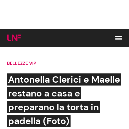
Vai al contenuto
BELLEZZE VIP
Cerca:
Antonella Clerici e Maelle
News e Cronaca
Gossip e TV
restano a casa e
Attualità Italiana
Bellezze VIP
preparano la torta in
Dal Mondo
Coppie VIP
padella (Foto)