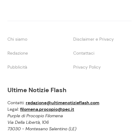
Chi siamo
Disclaimer e Privacy
Redazione
Contattaci
Pubblicità
Privacy Policy
Ultime Notizie Flash
Contatti:
redazione@ultimenotizieflash.com
Legal:
filomena.procopio@pec.it
Purple di Procopio Filomena
Via Della Libertà, 106
73030 - Montesano Salentino (LE)