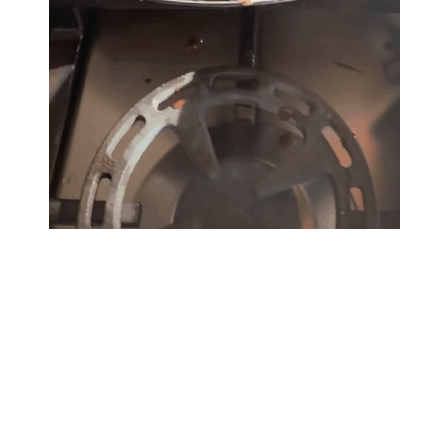
Benessere
Cucina e Ricette
Casa
Consigli di Cucina
Moda e Style
Dolci
Mondo Mamma
Le Ricette in TV
News benessere
Primi Piatti
Salute
Ricette Facili e Veloci
Viaggi e Turismo
Ricette Feste
Festività
Ricette per Bambini