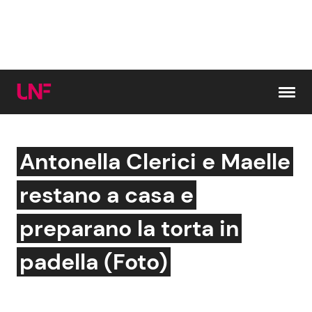
Vai al contenuto
Antonella Clerici e Maelle
Cerca:
restano a casa e
News e Cronaca
Gossip e TV
preparano la torta in
Attualità Italiana
Bellezze VIP
padella (Foto)
Dal Mondo
Coppie VIP