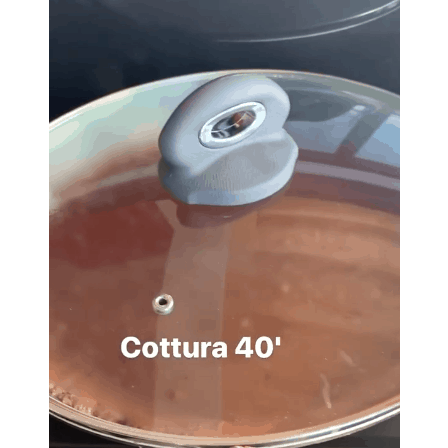
Economia
Fiction e Serie TV
Persone Scomparse
Programmi TV
Politica
Reality e Talent
Soap Opera
ShowBiz
Social News
News Cinema
News dal mondo
News Musica
News Spettacolo