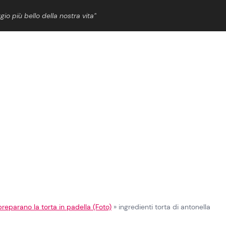
gio più bello della nostra vita”
ShowBiz
News Cinema
News Musica
News Spettacolo
preparano la torta in padella (Foto)
»
ingredienti torta di antonella