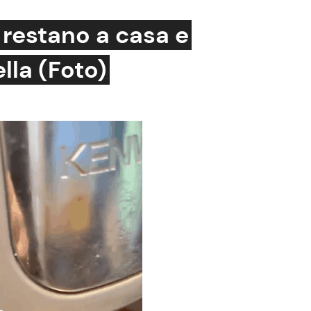
 restano a casa e
lla (Foto)
Cucina e Ricette
Consigli di Cucina
Dolci
Le Ricette in TV
Primi Piatti
Ricette Facili e Veloci
Ricette Feste
Ricette per Bambini