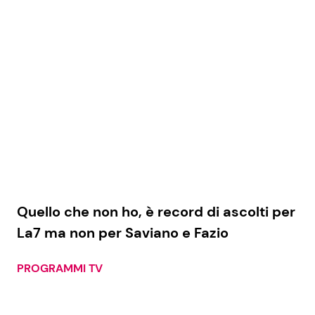
Economia
Fiction e Serie TV
Persone Scomparse
Programmi TV
Politica
Reality e Talent
Soap Opera
ShowBiz
Social News
Quello che non ho, è record di ascolti per
News Cinema
News dal mondo
La7 ma non per Saviano e Fazio
News Musica
PROGRAMMI TV
News Spettacolo