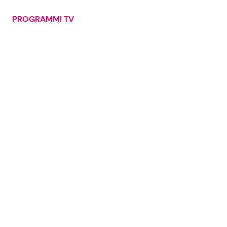
PROGRAMMI TV
Seguici
Info
Chi siamo
Disclaimer e Privacy
Redazione
Contattaci
Pubblicità
Privacy Policy