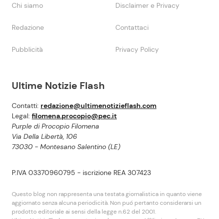
Chi siamo
Disclaimer e Privacy
Redazione
Contattaci
Pubblicità
Privacy Policy
Ultime Notizie Flash
Contatti:
redazione@ultimenotizieflash.com
Legal:
filomena.procopio@pec.it
Purple di Procopio Filomena
Via Della Libertà, 106
73030 - Montesano Salentino (LE)
P.IVA 03370960795 - iscrizione REA 307423
Questo blog non rappresenta una testata giornalistica in quanto viene
aggiornato senza alcuna periodicità. Non puó pertanto considerarsi un
prodotto editoriale ai sensi della legge n.62 del 2001.