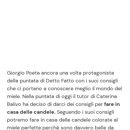
Benessere
Cucina e Ricette
Casa
Consigli di Cucina
Moda e Style
Dolci
Mondo Mamma
Le Ricette in TV
Giorgio Poeta ancora una volta protagonista
News benessere
Primi Piatti
della puntata di Detto Fatto con i suoi consigli
che ci portano a conoscere meglio il mondo del
Salute
Ricette Facili e Veloci
miele. Nella puntata di oggi il tutor di Caterina
Balivo ha deciso di darci dei consigli per
fare in
Viaggi e Turismo
Ricette Feste
casa delle candele.
Seguendo i suoi consigli
potremo fare in casa delle candele colorate al
Festività
Ricette per Bambini
miele perfette perchè sono davvero belle da