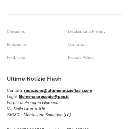
Chi siamo
Disclaimer e Privacy
Redazione
Contattaci
Pubblicità
Privacy Policy
Ultime Notizie Flash
Contatti:
redazione@ultimenotizieflash.com
Legal:
filomena.procopio@pec.it
Purple di Procopio Filomena
Via Della Libertà, 106
73030 - Montesano Salentino (LE)