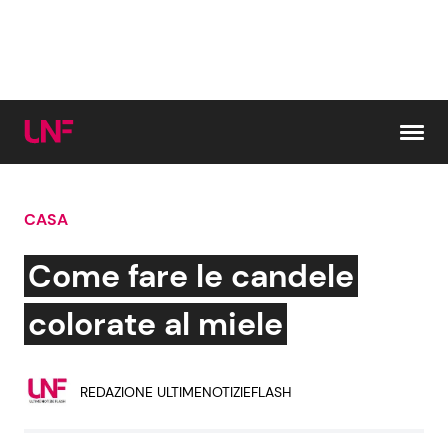
Vai al contenuto
CASA
Cerca:
Come fare le candele
News e Cronaca
Gossip e TV
colorate al miele
Attualità Italiana
Bellezze VIP
REDAZIONE ULTIMENOTIZIEFLASH
Dal Mondo
Coppie VIP