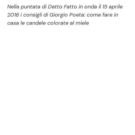
Economia
Fiction e Serie TV
Nella puntata di Detto Fatto in onda il 15 aprile
2016 i consigli di Giorgio Poeta: come fare in
Persone Scomparse
Programmi TV
casa le candele colorate al miele
Politica
Reality e Talent
Soap Opera
ShowBiz
Social News
News Cinema
News dal mondo
News Musica
News Spettacolo