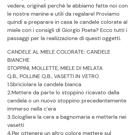
vedere, originali perchè le abbiamo fatte noi con
le nostre manine e utili da regalare! Proviamo
Seguici
quindi a preparare in casa le candele colorate al
miele con i consigli di Giorgio Poeta? Ecco tutti i
passaggi per la realizzazione di questi oggetti.
CANDELE AL MIELE COLORATE: CANDELE
Info
BIANCHE
STOPPINI, MOLLETTE, MIELE DI MELATA
Chi siamo
Q.B., POLLINE Q.B., VASETTI IN VETRO
Disclaimer e Privacy
1.Sbriciolare la candela bianca
Redazione
2.Mettere da parte lo stoppino ricavato dalla
candela o un nuovo stoppino precedentemente
Contattaci
immerso nella c’era
Pubblicità
3.Sciogliere la cera a bagnomaria e metterla nei
Privacy Policy
vasetti
4.Per ottenere un altro colore mettere sul